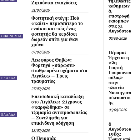
τηλεθεατές
Ζητούνται ενισχύσεις
καθημεριν
31/07/2026
ά,
επιστροφή
Φοιτητική στέγη: Πού
εκπομπών
«καίει» περισσότερο το
στις 31
ενοίκιο και πώς ένας
Αυγούστου
φοιτητής θα κερδίσει
ΟΙΚΟΝΟΜΙΑ
06/08/2026
δωρεάν σπίτι για έναν
χρόνο
07/07/2026
Πέραμα:
Έρχεται η
Λεωφόρος Θηβών:
«2η
Φορτηγό «σάρωσε»
Γιορτή
σταθμευμένα οχήματα στο
Γουρουνοπ
Αιγάλεω – Τρεις
ούλας»
ΕΛΛΑΔΑ
τραυματίες
στην
πλατεία
27/02/2026
Ναυπηγοεπ
Επεισοδιακή καταδίωξη
ισκευαστικ
στο Αιγάλεω: 21χρονος
ής
«καρφώθηκε» σε
06/08/2026
τζαμαρία αντιπροσωπείας
ΕΛΛΑΔΑ
– Συνελήφθη για
επικίνδυνη οδήγηση
6
Αυγούστου
18/02/2026
1983:
Ο Πειραιάς
Έφυγε από