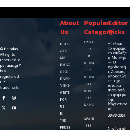
About
Popular
Editor
Us
Category
Picks
ΕΛΛΑΔΑ
«Τελικά
ΕΠΙΚΟΙΝΩΝΙΑ
το φόρεμα
© Peiraias.
933
ΣΧΕΤΙΚΆ
το επέλεξε
All rights
Β
η Μάρθη»
ΜΕ
reserved. e-
— Ο
ΠΕΙΡΑΙΑ
peiraias.gr®
ΕΜΆΣ
σχεδιαστή
867
is a
ς Ζούλιας
ΌΡΟΙ
αποκαλύπ
registered
ΠΕΙΡΑΙΑΣ
ΠΑΡΟΧΉΣ
τει την
GR
673
ιστορία
ΥΠΗΡΕΣΙΏΝ
trademark.
πίσω από
ΠΟΛΙΤΙΚΗ
WRITE
το φόρεμα
442
της
FOR
Καρυστιαν
ΚΕΡΑΤΣΙΝΙ
US
ού
-
IN
30/05/2026
ΔΡΑΠΕΤΣΩΝΑ
THE
355
PRESS
Συνέντευξ