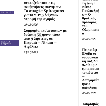
«εκτοξεύεται» στις
τη ζωή ο
αναζητήσεις ακινήτων:
Νίκος
Τα στοιχεία Spitogatos
Γουλανδρή
ΠΕΙΡΑΙΑΣ
ς – Ο
για το 2025 δείχνουν
θρυλικός
στροφή της αγοράς
πρόεδρος
09/02/2026
του
Ολυμπιακο
Συμμορία «τσαντάκια» με
ύ
δράστη 55χρονο πίσω
από 9 ληστείες σε
06/08/2026
Πειραιά – Νίκαια –
ΝΙΚΑΙΑ -
ΡΕΝΤΗΣ
Αιγάλεω
Πειραιάς:
13/11/2025
Βλάβη σε
γυροσκοπι
κή πυξίδα
πλοίου με
εμπορευμα
τοκιβώτια
–
Απαγορεύτ
ηκε ο
απόπλους
06/08/2026
Τουρισμός