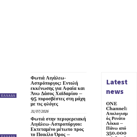
Φωτιά Αιγάλεω-
Latest
Ασπρόπυργος: Εντολή
εκκένωσης για Αφαία και
news
Άνω Δάσος Χαϊδαρίου –
ΕΛΛΑΔΑ
95 πυροσβέστες στη μάχη
με τις φλόγες
ONE
Channel:
31/07/2026
Απολογισμ
ός Ρενάτο
Φωτιά στην περιφερειακή
Λέκκα –
Αιγάλεω-Ασπροπύργου:
Πάνω από
Εκτεταμένο μέτωπο προς
350.000
το Ποικίλο Όρος –
ΕΛΛΑΔΑ