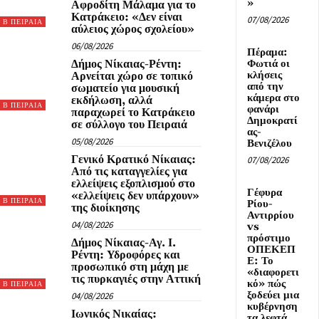
»
Αφροδίτη Μάλαμα για το
Κατράκειο: «Δεν είναι
07/08/2026
Β ΠΕΙΡΑΙΑ
αύλειος χώρος σχολείου»
06/08/2026
Πέραμα:
Δήμος Νίκαιας-Ρέντη:
Φωτιά οι
κλήσεις
Αρνείται χώρο σε τοπικό
από την
σωματείο για μουσική
κάμερα στο
εκδήλωση, αλλά
Β ΠΕΙΡΑΙΑ
φανάρι
παραχωρεί το Κατράκειο
Δημοκρατί
σε σύλλογο του Πειραιά
ας-
05/08/2026
Βενιζέλου
Γενικό Κρατικό Νίκαιας:
07/08/2026
Από τις καταγγελίες για
ελλείψεις εξοπλισμού στο
Γέφυρα
«ελλείψεις δεν υπάρχουν»
Β ΠΕΙΡΑΙΑ
Ρίου-
της διοίκησης
Αντιρρίου
04/08/2026
vs
πρόστιμο
Δήμος Νίκαιας-Αγ. Ι.
ΟΠΕΚΕΠ
Ρέντη: Υδροφόρες και
Ε: Το
προσωπικό στη μάχη με
«διαφορετι
τις πυρκαγιές στην Αττική
κό» πώς
Β ΠΕΙΡΑΙΑ
ξοδεύει μια
04/08/2026
κυβέρνηση
Ιωνικός Νικαίας:
τα λεφτά