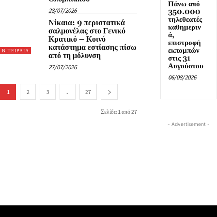
Πάνω από
28/07/2026
350.000
τηλεθεατές
Νίκαια: 9 περιστατικά
καθημεριν
σαλμονέλας στο Γενικό
ά,
Κρατικό – Κοινό
επιστροφή
κατάστημα εστίασης πίσω
εκπομπών
Β ΠΕΙΡΑΙΑ
από τη μόλυνση
στις 31
Αυγούστου
27/07/2026
06/08/2026
1
2
3
...
27
Σελίδα 1 από 27
- Advertisement -