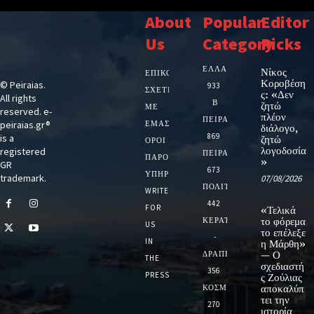
About
Popular
Editor
Us
Category
Picks
ΕΛΛΑΔΑ
Νίκος
ΕΠΙΚΟΙΝΩΝΙΑ
Κοροβέση
© Peiraias.
933
ΣΧΕΤΙΚΆ
ς: «Δεν
All rights
Β
ζητώ
ΜΕ
reserved. e-
πλέον
ΠΕΙΡΑΙΑ
peiraias.gr®
ΕΜΆΣ
διάλογο,
869
is a
ζητώ
ΌΡΟΙ
λογοδοσία
registered
ΠΕΙΡΑΙΑΣ
ΠΑΡΟΧΉΣ
»
GR
673
ΥΠΗΡΕΣΙΏΝ
trademark.
07/08/2026
ΠΟΛΙΤΙΚΗ
WRITE
442
FOR
«Τελικά
ΚΕΡΑΤΣΙΝΙ
το φόρεμα
US
το επέλεξε
-
IN
η Μάρθη»
ΔΡΑΠΕΤΣΩΝΑ
— Ο
THE
σχεδιαστή
356
PRESS
ς Ζούλιας
ΚΟΣΜΟΣ
αποκαλύπ
τει την
270
ιστορία