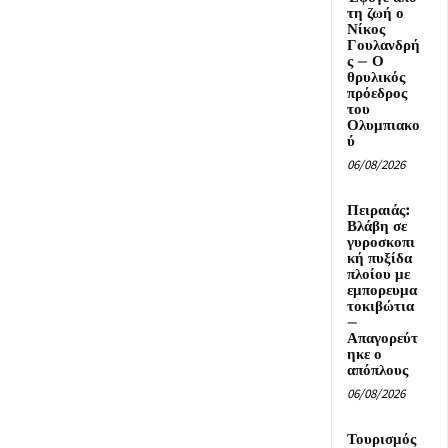
τη ζωή ο
Νίκος
Γουλανδρή
ς – Ο
θρυλικός
πρόεδρος
του
Ολυμπιακο
ύ
06/08/2026
Πειραιάς:
Βλάβη σε
γυροσκοπι
κή πυξίδα
πλοίου με
εμπορευμα
τοκιβώτια
–
Απαγορεύτ
ηκε ο
απόπλους
06/08/2026
Τουρισμός