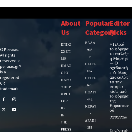
About
Popular
Editor
Us
Category
Picks
ΕΛΛΑΔΑ
«Τελικά
ΕΠΙΚΟΙΝΩΝΙΑ
το φόρεμα
© Peiraias.
933
ΣΧΕΤΙΚΆ
το επέλεξε
All rights
Β
η Μάρθη»
ΜΕ
reserved. e-
— Ο
ΠΕΙΡΑΙΑ
peiraias.gr®
ΕΜΆΣ
σχεδιαστή
867
is a
ς Ζούλιας
ΌΡΟΙ
αποκαλύπ
registered
ΠΕΙΡΑΙΑΣ
ΠΑΡΟΧΉΣ
τει την
GR
673
ιστορία
ΥΠΗΡΕΣΙΏΝ
trademark.
πίσω από
ΠΟΛΙΤΙΚΗ
WRITE
το φόρεμα
442
της
FOR
Καρυστιαν
ΚΕΡΑΤΣΙΝΙ
US
ού
-
IN
30/05/2026
ΔΡΑΠΕΤΣΩΝΑ
THE
355
PRESS
Συνέντευξ