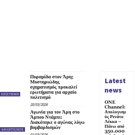
Πυραμίδα στον Άρη;
Latest
Μυστηριώδης
σχηματισμός προκαλεί
news
ερωτήματα για αρχαίο
ΕΠΙΣΤΗΜΗ
πολιτισμό
ONE
20/03/2026
Channel:
Αγωνία για τον Άρη στο
Απολογισμ
ός Ρενάτο
Άμπου Ντάμπι:
Λέκκα –
Διακόπηκε ο αγώνας λόγω
Πάνω από
βομβαρδισμών
ΑΘΛΗΤΙΣΜΟΣ
350.000
01/03/2026