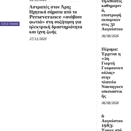
τηλεθεατές
καθημεριν
Αστραπές στον Άρη;
ά,
Ηχητικά σήματα από το
επιστροφή
Perseverance «ανάβουν
εκπομπών
φωτιά» στη συζήτηση για
στις 31
ΕΠΙΣΤΗΜΗ
ηλεκτρική δραστηριότητα
Αυγούστου
και ίχνη ζωής
06/08/2026
27/11/2025
Πέραμα:
Έρχεται η
«2η
Γιορτή
Γουρουνοπ
ούλας»
στην
πλατεία
Ναυπηγοεπ
ισκευαστικ
ής
06/08/2026
6
Αυγούστου
1983:
Έφυγε από