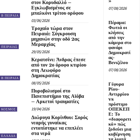
»
στον Κορυδαλλό –
Εγκλωβισμένος σε
07/08/2026
μπαλκόνι τρίτου ορόφου
Β ΠΕΙΡΑΙΑ
03/06/2026
Πέραμα:
Φωτιά οι
Τροχαίο τώρα στον
κλήσεις
Πειραιά: Σύγκρουση
από την
μηχανών στην οδό 2ας
κάμερα στο
Μεραρχίας
φανάρι
ΠΕΙΡΑΙΑΣ
29/05/2026
Δημοκρατί
ας-
Κερατσίνι: Άνδρας έπεσε
Βενιζέλου
από τον 2ο όροφο κτιρίου
07/08/2026
στη Λεωφόρο
Δημοκρατίας
Β ΠΕΙΡΑΙΑ
08/05/2026
Γέφυρα
Ρίου-
Πυροβολισμοί στο
Αντιρρίου
Πανεπιστήμιο της Αϊόβα
vs
– Αρκετοί τραυματίες
πρόστιμο
ΟΠΕΚΕΠ
19/04/2026
ΚΟΣΜΟΣ
Ε: Το
Διώρυγα Κορίνθου: Σορός
«διαφορετι
νεαρής γυναίκας
κό» πώς
εντοπίστηκε να επιπλέει
ξοδεύει μια
στα νερά
κυβέρνηση
ΕΛΛΑΔΑ
τα λεφτά