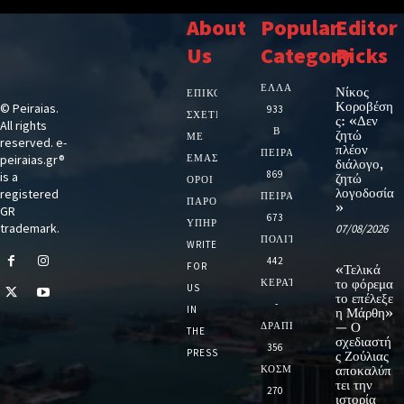
About
Popular
Editor
Us
Category
Picks
ΕΛΛΑΔΑ
Νίκος
ΕΠΙΚΟΙΝΩΝΙΑ
Κοροβέση
© Peiraias.
933
ΣΧΕΤΙΚΆ
ς: «Δεν
All rights
Β
ζητώ
ΜΕ
reserved. e-
πλέον
ΠΕΙΡΑΙΑ
peiraias.gr®
ΕΜΆΣ
διάλογο,
869
is a
ζητώ
ΌΡΟΙ
λογοδοσία
registered
ΠΕΙΡΑΙΑΣ
ΠΑΡΟΧΉΣ
»
GR
673
ΥΠΗΡΕΣΙΏΝ
trademark.
07/08/2026
ΠΟΛΙΤΙΚΗ
WRITE
442
FOR
«Τελικά
ΚΕΡΑΤΣΙΝΙ
το φόρεμα
US
το επέλεξε
-
IN
η Μάρθη»
ΔΡΑΠΕΤΣΩΝΑ
— Ο
THE
σχεδιαστή
356
PRESS
ς Ζούλιας
ΚΟΣΜΟΣ
αποκαλύπ
τει την
270
ιστορία