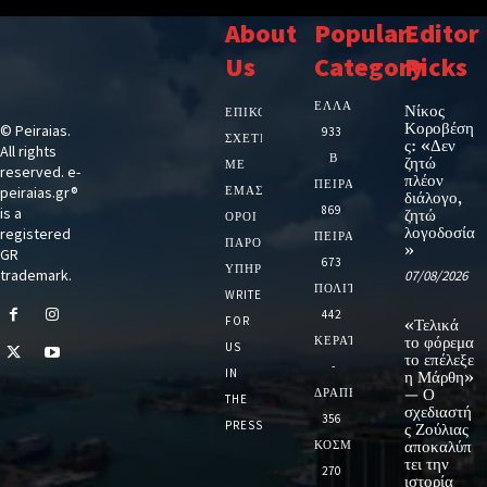
About
Popular
Editor
Us
Category
Picks
ΕΛΛΑΔΑ
Νίκος
ΕΠΙΚΟΙΝΩΝΙΑ
Κοροβέση
© Peiraias.
933
ΣΧΕΤΙΚΆ
ς: «Δεν
All rights
Β
ζητώ
ΜΕ
reserved. e-
πλέον
ΠΕΙΡΑΙΑ
peiraias.gr®
ΕΜΆΣ
διάλογο,
869
is a
ζητώ
ΌΡΟΙ
λογοδοσία
registered
ΠΕΙΡΑΙΑΣ
ΠΑΡΟΧΉΣ
»
GR
673
ΥΠΗΡΕΣΙΏΝ
trademark.
07/08/2026
ΠΟΛΙΤΙΚΗ
WRITE
442
FOR
«Τελικά
ΚΕΡΑΤΣΙΝΙ
το φόρεμα
US
το επέλεξε
-
IN
η Μάρθη»
ΔΡΑΠΕΤΣΩΝΑ
— Ο
THE
σχεδιαστή
356
PRESS
ς Ζούλιας
ΚΟΣΜΟΣ
αποκαλύπ
τει την
270
ιστορία