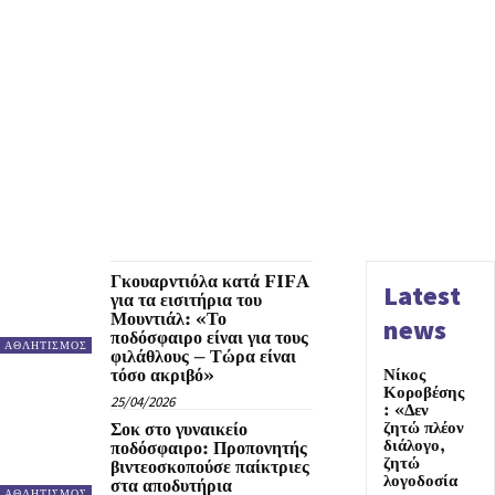
Γκουαρντιόλα κατά FIFA
Latest
για τα εισιτήρια του
Μουντιάλ: «Το
news
ποδόσφαιρο είναι για τους
ΑΘΛΗΤΙΣΜΟΣ
φιλάθλους – Τώρα είναι
τόσο ακριβό»
Νίκος
Κοροβέσης
25/04/2026
: «Δεν
ζητώ πλέον
Σοκ στο γυναικείο
διάλογο,
ποδόσφαιρο: Προπονητής
ζητώ
βιντεοσκοπούσε παίκτριες
λογοδοσία
στα αποδυτήρια
ΑΘΛΗΤΙΣΜΟΣ