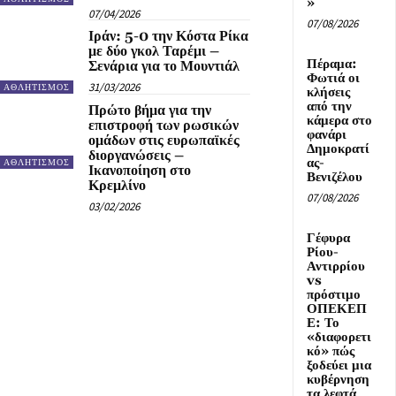
»
07/04/2026
07/08/2026
Ιράν: 5-0 την Κόστα Ρίκα
με δύο γκολ Ταρέμι –
Πέραμα:
Σενάρια για το Μουντιάλ
Φωτιά οι
31/03/2026
ΑΘΛΗΤΙΣΜΟΣ
κλήσεις
από την
Πρώτο βήμα για την
κάμερα στο
επιστροφή των ρωσικών
φανάρι
ομάδων στις ευρωπαϊκές
Δημοκρατί
διοργανώσεις –
ας-
ΑΘΛΗΤΙΣΜΟΣ
Ικανοποίηση στο
Βενιζέλου
Κρεμλίνο
07/08/2026
03/02/2026
Γέφυρα
Ρίου-
Αντιρρίου
vs
πρόστιμο
ΟΠΕΚΕΠ
Ε: Το
«διαφορετι
κό» πώς
ξοδεύει μια
κυβέρνηση
τα λεφτά