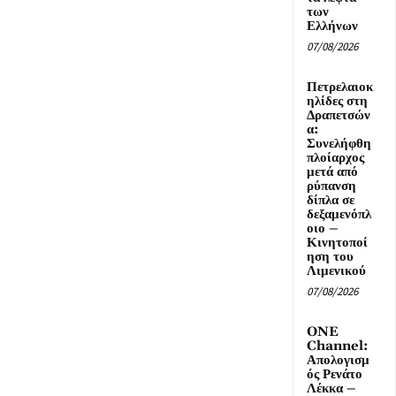
των
Ελλήνων
07/08/2026
Πετρελαιοκ
ηλίδες στη
Δραπετσών
α:
Συνελήφθη
πλοίαρχος
μετά από
ρύπανση
δίπλα σε
δεξαμενόπλ
οιο –
Κινητοποί
ηση του
Λιμενικού
07/08/2026
ONE
Channel:
Απολογισμ
ός Ρενάτο
Λέκκα –