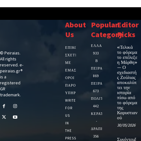
About
Popular
Editor
Us
Category
Picks
ΕΛΛΑΔΑ
«Τελικά
ΕΠΙΚΟΙΝΩΝΙΑ
το φόρεμα
© Peiraias.
933
ΣΧΕΤΙΚΆ
το επέλεξε
All rights
Β
η Μάρθη»
ΜΕ
reserved. e-
— Ο
ΠΕΙΡΑΙΑ
peiraias.gr®
ΕΜΆΣ
σχεδιαστή
869
is a
ς Ζούλιας
ΌΡΟΙ
αποκαλύπ
registered
ΠΕΙΡΑΙΑΣ
ΠΑΡΟΧΉΣ
τει την
GR
673
ιστορία
ΥΠΗΡΕΣΙΏΝ
trademark.
πίσω από
ΠΟΛΙΤΙΚΗ
WRITE
το φόρεμα
442
της
FOR
Καρυστιαν
ΚΕΡΑΤΣΙΝΙ
US
ού
-
IN
30/05/2026
ΔΡΑΠΕΤΣΩΝΑ
THE
356
PRESS
Συνέντευξ