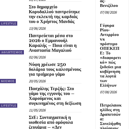
ας-
Βενιζέλου
Στο δημαρχείο
Κορυδαλλού παντρεύτηκε
07/08/2026
την εκλεκτή της καρδιάς
του ο Χρήστος Μανδάς
LIFESTYLE
Γέφυρα
13/06/2026
Ρίου-
Αντιρρίου
Παντρεύεται μέσα στο
vs
2026 ο Εμμανουήλ
πρόστιμο
Καραλής – Ποια είναι η
ΟΠΕΚΕΠ
Αναστασία Μαγαλιού
Ε: Το
ΑΘΛΗΤΙΣΜΟΣ
02/06/2026
«διαφορετι
κό» πώς
Νύφη χρέωσε 250
ξοδεύει μια
δολάρια τους καλεσμένους
κυβέρνηση
για τριήμερο γάμο
τα λεφτά
των
20/05/2026
ΚΟΣΜΟΣ
Ελλήνων
Πασχάλης Τερζής: Στο
07/08/2026
γάμο της εγγονής του –
Χαρούμενος και
συγκινημένος στη δεξίωση
Πετρελαιοκ
LIFESTYLE
ηλίδες στη
11/05/2026
Δραπετσών
ΣτΕ: Συνταγματική η
α:
υιοθεσία από ομόφυλα
Συνελήφθη
ζευγάρια – «Δεν
πλοίαρχος