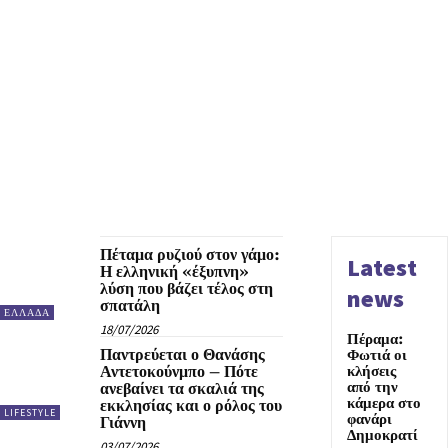
Πέταμα ρυζιού στον γάμο:
Latest
Η ελληνική «έξυπνη»
λύση που βάζει τέλος στη
news
σπατάλη
ΕΛΛΑΔΑ
18/07/2026
Πέραμα:
Παντρεύεται ο Θανάσης
Φωτιά οι
Αντετοκούνμπο – Πότε
κλήσεις
από την
ανεβαίνει τα σκαλιά της
κάμερα στο
εκκλησίας και ο ρόλος του
LIFESTYLE
φανάρι
Γιάννη
Δημοκρατί
03/07/2026