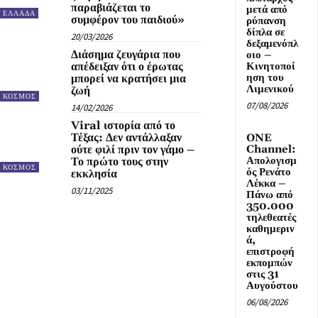
παραβιάζεται το
μετά από
ΕΛΛΑΔΑ
συμφέρον του παιδιού»
ρύπανση
δίπλα σε
20/03/2026
δεξαμενόπλ
Διάσημα ζευγάρια που
οιο –
Κινητοποί
απέδειξαν ότι ο έρωτας
ηση του
μπορεί να κρατήσει μια
Λιμενικού
ζωή
ΚΟΣΜΟΣ
07/08/2026
14/02/2026
Viral ιστορία από το
Τέξας: Δεν αντάλλαξαν
ONE
Channel:
ούτε φιλί πριν τον γάμο –
Απολογισμ
Το πρώτο τους στην
ΚΟΣΜΟΣ
ός Ρενάτο
εκκλησία
Λέκκα –
03/11/2025
Πάνω από
350.000
τηλεθεατές
καθημεριν
ά,
επιστροφή
εκπομπών
στις 31
Αυγούστου
06/08/2026