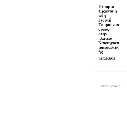
Πέραμα:
Έρχεται η
«2η
Γιορτή
Γουρουνοπ
ούλας»
στην
πλατεία
Ναυπηγοεπ
ισκευαστικ
ής
06/08/2026
- Advertisement -