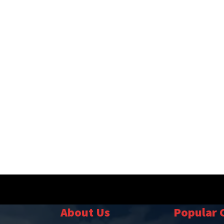
About Us
Popular 