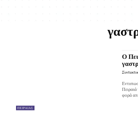
γαστρ
Ο Πει
γαστρ
Συντακτικ
Εντυπωσ
Πειραιά
φορά απο
ΠΕΙΡΑΙΑΣ