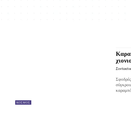
Καρα
χιονι
Συντακτικ
Σφοδρές
σύγκρου
καραμπό
ΚΟΣΜΟΣ