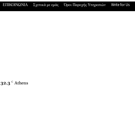
ΕΠΙΚΟΙΝΩΝΙΑ
Σχετικά με εμάς
Όροι Παροχής Υπηρεσιών
Write for Us
32.3
C
Athens