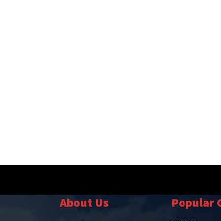
About Us
Popular 