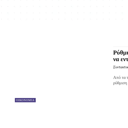
Ρύθμι
να εν
Συντακτικ
Από τα τ
ρύθμιση 
ΟΙΚΟΝΟΜΙΑ