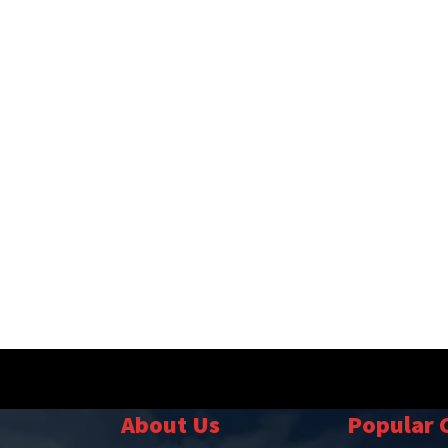
About Us
Popular 