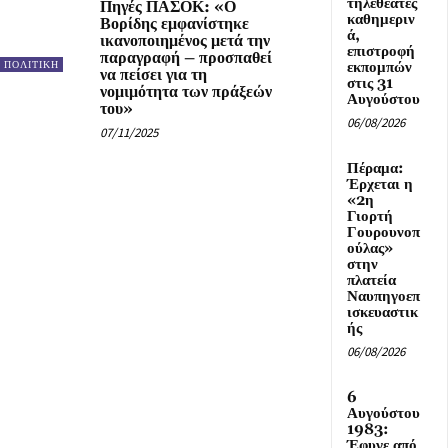
τηλεθεατές
Πηγές ΠΑΣΟΚ: «Ο
καθημεριν
Βορίδης εμφανίστηκε
ά,
ικανοποιημένος μετά την
επιστροφή
παραγραφή – προσπαθεί
εκπομπών
ΠΟΛΙΤΙΚΗ
να πείσει για τη
στις 31
νομιμότητα των πράξεών
Αυγούστου
του»
06/08/2026
07/11/2025
Πέραμα:
Έρχεται η
«2η
Γιορτή
Γουρουνοπ
ούλας»
στην
πλατεία
Ναυπηγοεπ
ισκευαστικ
ής
06/08/2026
6
Αυγούστου
1983:
Έφυγε από