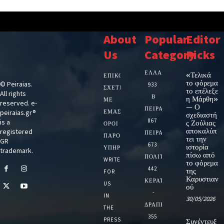
About
Popular
Editor
Us
Category
Picks
ΕΛΛΑΔΑ
«Τελικά
ΕΠΙΚΟΙΝΩΝΙΑ
το φόρεμα
© Peiraias.
933
ΣΧΕΤΙΚΆ
το επέλεξε
All rights
Β
η Μάρθη»
ΜΕ
reserved. e-
— Ο
ΠΕΙΡΑΙΑ
peiraias.gr®
ΕΜΆΣ
σχεδιαστή
867
is a
ς Ζούλιας
ΌΡΟΙ
αποκαλύπ
registered
ΠΕΙΡΑΙΑΣ
ΠΑΡΟΧΉΣ
τει την
GR
673
ιστορία
ΥΠΗΡΕΣΙΏΝ
trademark.
πίσω από
ΠΟΛΙΤΙΚΗ
WRITE
το φόρεμα
442
της
FOR
Καρυστιαν
ΚΕΡΑΤΣΙΝΙ
US
ού
-
IN
30/05/2026
ΔΡΑΠΕΤΣΩΝΑ
THE
355
PRESS
Συνέντευξ