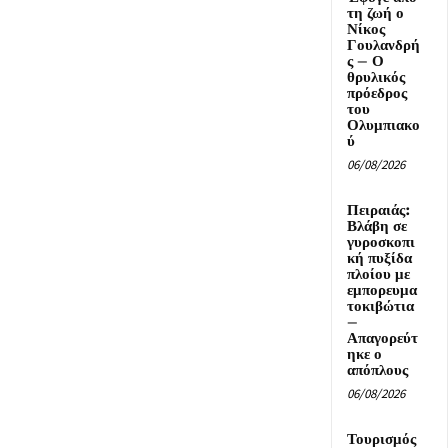
τη ζωή ο
Νίκος
Γουλανδρή
ς – Ο
θρυλικός
πρόεδρος
του
Ολυμπιακο
ύ
06/08/2026
Πειραιάς:
Βλάβη σε
γυροσκοπι
κή πυξίδα
πλοίου με
εμπορευμα
τοκιβώτια
–
Απαγορεύτ
ηκε ο
απόπλους
06/08/2026
Τουρισμός