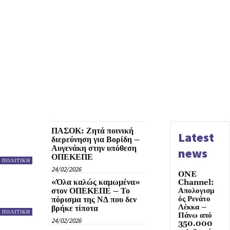
ΠΑΣΟΚ: Ζητά ποινική
Latest
διερεύνηση για Βορίδη –
Αυγενάκη στην υπόθεση
news
ΟΠΕΚΕΠΕ
ΠΟΛΙΤΙΚΗ
24/02/2026
ONE
«Όλα καλώς καμωμένα»
Channel:
στον ΟΠΕΚΕΠΕ – Το
Απολογισμ
ός Ρενάτο
πόρισμα της ΝΔ που δεν
Λέκκα –
βρήκε τίποτα
ΠΟΛΙΤΙΚΗ
Πάνω από
24/02/2026
350.000