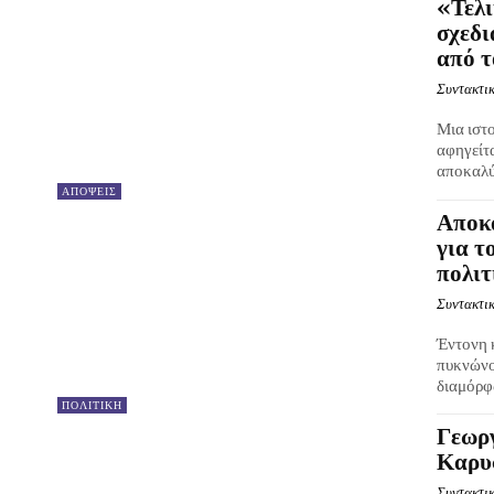
«Τελι
σχεδι
από τ
Συντακτικ
Μια ιστ
αφηγείτ
αποκαλύ
ΑΠΟΨΕΙΣ
Αποκά
για τ
πολιτ
Συντακτικ
Έντονη 
πυκνώνο
διαμόρφω
ΠΟΛΙΤΙΚΗ
Γεωργ
Καρυσ
Συντακτικ