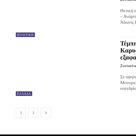
Θετική 
– Ανάρτ
Άδωνις Γ
ΠΟΛΙΤΙΚΗ
Τέμπη
Καρυσ
εξαφα
Συντακτικ
Σε υψηλ
Μονομελ
συνεδρία
ΕΛΛΑΔΑ
1
2