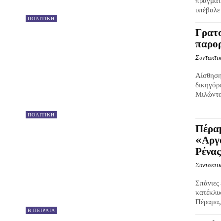
πραγματ
υπέβαλε 
ΠΟΛΙΤΙΚΗ
Γρατσ
παρορ
Συντακτικ
Αίσθηση
δικηγόρ
Μιλώντας
ΠΟΛΙΤΙΚΗ
Πέρα
«Αργο
Ρένας
Συντακτικ
Σπάνιες 
κατέκλυ
Πέραμα, 
Β ΠΕΙΡΑΙΑ