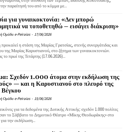
ογνώμονας στην υπόθεση των Τεμπών, Βασίλης Κοκοτσάκης,
την παραίτησή του από το κόμμα με...
ία για γυναικοκτονία: «Δεν μπορώ
μητικά να τοποθετηθώ – εισάγει διάκριση»
ή Ομάδα e-Peiraias
-
17/06/2026
 προκαλεί η στάση της Μαρίας Γρατσίας, στενής συνεργάτιδας και
ου της Μαρίας Καρυστιανού, στο ζήτημα των γυναικοκτονιών.
 το πρωί της Τετάρτης (17.06.2026)...
μα: Σχεδόν 1.000 άτομα στην εκδήλωση της
ύς» — και η Καρυστιανού στο πλευρό της
 Βέγκου
ή Ομάδα e-Peiraias
-
15/06/2026
εικόνες για τα δεδομένα της Δυτικής Αττικής: σχεδόν 1.000 πολίτες
σαν το Σάββατο το Δημοτικό Θέατρο «Μίκης Θεοδωράκης» στο
για την εκδήλωση...