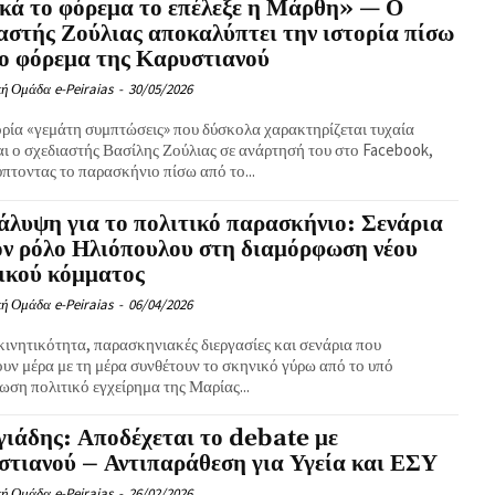
κά το φόρεμα το επέλεξε η Μάρθη» — Ο
αστής Ζούλιας αποκαλύπτει την ιστορία πίσω
ο φόρεμα της Καρυστιανού
ή Ομάδα e-Peiraias
-
30/05/2026
ορία «γεμάτη συμπτώσεις» που δύσκολα χαρακτηρίζεται τυχαία
αι ο σχεδιαστής Βασίλης Ζούλιας σε ανάρτησή του στο Facebook,
πτοντας το παρασκήνιο πίσω από το...
λυψη για το πολιτικό παρασκήνιο: Σενάρια
ον ρόλο Ηλιόπουλου στη διαμόρφωση νέου
ικού κόμματος
ή Ομάδα e-Peiraias
-
06/04/2026
κινητικότητα, παρασκηνιακές διεργασίες και σενάρια που
υν μέρα με τη μέρα συνθέτουν το σκηνικό γύρω από το υπό
ση πολιτικό εγχείρημα της Μαρίας...
ιάδης: Αποδέχεται το debate με
τιανού – Αντιπαράθεση για Υγεία και ΕΣΥ
ή Ομάδα e-Peiraias
-
26/02/2026