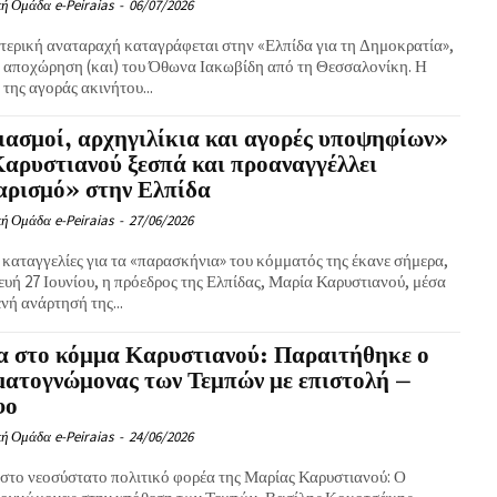
ή Ομάδα e-Peiraias
-
06/07/2026
τερική αναταραχή καταγράφεται στην «Ελπίδα για τη Δημοκρατία»,
ν αποχώρηση (και) του Όθωνα Ιακωβίδη από τη Θεσσαλονίκη. Η
της αγοράς ακινήτου...
ασμοί, αρχηγιλίκια και αγορές υποψηφίων»
αρυστιανού ξεσπά και προαναγγέλλει
αρισμό» στην Ελπίδα
ή Ομάδα e-Peiraias
-
27/06/2026
 καταγγελίες για τα «παρασκήνια» του κόμματός της έκανε σήμερα,
υή 27 Ιουνίου, η πρόεδρος της Ελπίδας, Μαρία Καρυστιανού, μέσα
νή ανάρτησή της...
α στο κόμμα Καρυστιανού: Παραιτήθηκε ο
ατογνώμονας των Τεμπών με επιστολή –
φο
ή Ομάδα e-Peiraias
-
24/06/2026
 στο νεοσύστατο πολιτικό φορέα της Μαρίας Καρυστιανού: Ο