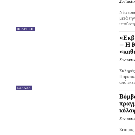
Συντακτικ
Νέα εσω
μετά τη
υπόθεση 
ΠΟΛΙΤΙΚΗ
«Εκβι
– Η Κ
«καθ
Συντακτικ
Σκληρές
Παρασκε
από εκτε
ΕΛΛΑΔΑ
Βόμβ
πραγμ
κόλα
Συντακτικ
Σεισμός