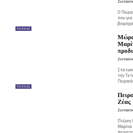
Συντακτι
Ο Πειρα
που για
βιομηχα
ΠΕΙΡΑΙΑΣ
Μώρα
Μαρί
προδ
Συντακτι
Στα εγκ
την Τετ
Πειραιά
ΠΕΙΡΑΙΑΣ
Πειρα
Ζέας
Συντακτι
Πτώση Ι
Μαρίνα 
περιστα