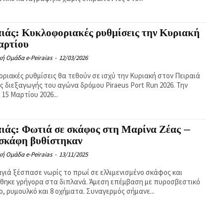
ιάς: Κυκλοφοριακές ρυθμίσεις την Κυριακή
αρτίου
κή Ομάδα e-Peiraias
-
12/03/2026
ριακές ρυθμίσεις θα τεθούν σε ισχύ την Κυριακή στον Πειραιά
ς διεξαγωγής του αγώνα δρόμου Piraeus Port Run 2026. Την
 15 Μαρτίου 2026...
ιάς: Φωτιά σε σκάφος στη Μαρίνα Ζέας –
 σκάφη βυθίστηκαν
κή Ομάδα e-Peiraias
-
13/11/2025
γιά ξέσπασε νωρίς το πρωί σε ελλιμενισμένο σκάφος και
ηκε γρήγορα στα διπλανά. Άμεση επέμβαση με πυροσβεστικό
ο, ρυμουλκό και 8 οχήματα. Συναγερμός σήμανε...