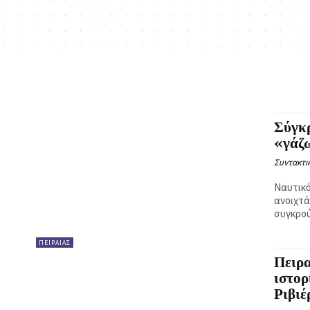
Σύγκρ
«γάζω
Συντακτι
Ναυτικό
ανοιχτά
συγκρού
ΠΕΙΡΑΙΑΣ
Πειρα
ιστορ
Ριβιέ