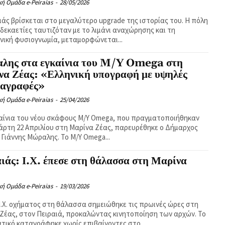
κή Ομάδα e-Peiraias
-
28/05/2026
ιάς βρίσκεται στο μεγαλύτερο upgrade της ιστορίας του. Η πόλη
 δεκαετίες ταυτιζόταν με το λιμάνι αναχώρησης και τη
νική φυσιογνωμία, μεταμορφώνεται...
λης στα εγκαίνια του M/Y Omega στη
να Ζέας: «Ελληνική υπογραφή με υψηλές
ιαγραφές»
κή Ομάδα e-Peiraias
-
25/04/2026
αίνια του νέου σκάφους M/Y Omega, που πραγματοποιήθηκαν
άρτη 22 Απριλίου στη Μαρίνα Ζέας, παρευρέθηκε ο Δήμαρχος
 Γιάννης Μώραλης. Το M/Y Omega...
ιάς: Ι.Χ. έπεσε στη θάλασσα στη Μαρίνα
κή Ομάδα e-Peiraias
-
19/03/2026
.Χ. οχήματος στη θάλασσα σημειώθηκε τις πρωινές ώρες στη
Ζέας, στον Πειραιά, προκαλώντας κινητοποίηση των αρχών. Το
τικό καταγράφηκε χωρίς επιβαίνοντες στο...