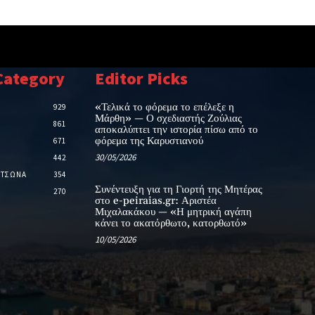
Category
Editor Picks
«Τελικά το φόρεμα το επέλεξε η
929
Μάρθη» — Ο σχεδιαστής Ζούλιας
861
αποκαλύπτει την ιστορία πίσω από το
φόρεμα της Καρυστιανού
671
30/05/2026
442
ΕΤΣΩΝΑ
354
Συνέντευξη για τη Γιορτή της Μητέρας
270
στο e-peiraias.gr: Αριστέα
Μιχαλακάκου — «Η μητρική αγάπη
κάνει το ακατόρθωτο, κατορθωτό»
10/05/2026