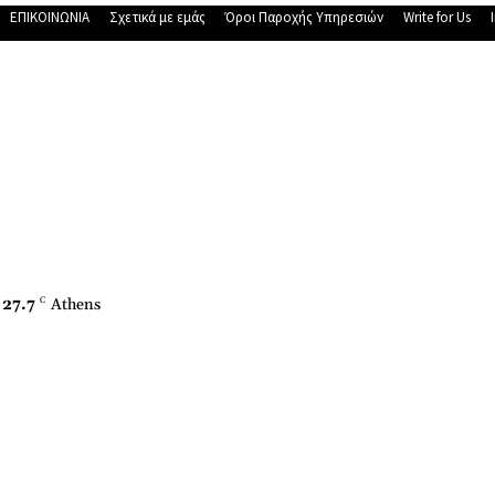
ΕΠΙΚΟΙΝΩΝΙΑ
Σχετικά με εμάς
Όροι Παροχής Υπηρεσιών
Write for Us
27.7
C
Athens