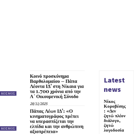
Κοινό προσκύνημα
Latest
Βαρθολομαίου – Πάπα
Λέοντα ΙΔ’ στη Νίκαια για
news
τα 1.700 χρόνια από την
ΚΟΣΜΟΣ
Α΄ Οικουμενική Σύνοδο
Νίκος
28/11/2025
Κοροβέσης
Πάπας Λέων ΙΔ’: «Ο
: «Δεν
ζητώ πλέον
κινηματογράφος πρέπει
διάλογο,
να υπερασπίζεται την
ζητώ
ελπίδα και την ανθρώπινη
ΚΟΣΜΟΣ
λογοδοσία
αξιοπρέπεια»