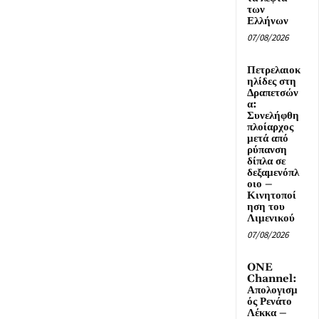
των
Ελλήνων
07/08/2026
Πετρελαιοκ
ηλίδες στη
Δραπετσών
α:
Συνελήφθη
πλοίαρχος
μετά από
ρύπανση
δίπλα σε
δεξαμενόπλ
οιο –
Κινητοποί
ηση του
Λιμενικού
07/08/2026
ONE
Channel:
Απολογισμ
ός Ρενάτο
Λέκκα –