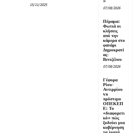
»
15/11/2025
07/08/2026
Πέραμα:
Φωτιά οι
κλήσεις
από την
κάμερα στο
φανάρι
Δημοκρατί
ας-
Βενιζέλου
07/08/2026
Γέφυρα
Ρίου-
Αντιρρίου
vs
πρόστιμο
ΟΠΕΚΕΠ
Ε: Το
«διαφορετι
κό» πώς
ξοδεύει μια
κυβέρνηση
τα λεφτά