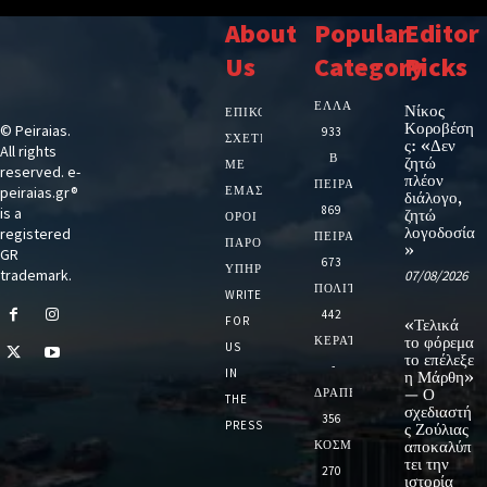
About
Popular
Editor
Us
Category
Picks
ΕΛΛΑΔΑ
Νίκος
ΕΠΙΚΟΙΝΩΝΙΑ
Κοροβέση
© Peiraias.
933
ΣΧΕΤΙΚΆ
ς: «Δεν
All rights
Β
ζητώ
ΜΕ
reserved. e-
πλέον
ΠΕΙΡΑΙΑ
peiraias.gr®
ΕΜΆΣ
διάλογο,
869
is a
ζητώ
ΌΡΟΙ
λογοδοσία
registered
ΠΕΙΡΑΙΑΣ
ΠΑΡΟΧΉΣ
»
GR
673
ΥΠΗΡΕΣΙΏΝ
trademark.
07/08/2026
ΠΟΛΙΤΙΚΗ
WRITE
442
FOR
«Τελικά
ΚΕΡΑΤΣΙΝΙ
το φόρεμα
US
το επέλεξε
-
IN
η Μάρθη»
ΔΡΑΠΕΤΣΩΝΑ
— Ο
THE
σχεδιαστή
356
PRESS
ς Ζούλιας
ΚΟΣΜΟΣ
αποκαλύπ
τει την
270
ιστορία