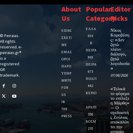
About
Popular
Editor
Us
Category
Picks
ΕΛΛΑΔΑ
Νίκος
ΕΠΙΚΟΙΝΩΝΙΑ
Κοροβέση
© Peiraias.
933
ΣΧΕΤΙΚΆ
ς: «Δεν
All rights
Β
ζητώ
ΜΕ
reserved. e-
πλέον
ΠΕΙΡΑΙΑ
peiraias.gr®
ΕΜΆΣ
διάλογο,
869
is a
ζητώ
ΌΡΟΙ
λογοδοσία
registered
ΠΕΙΡΑΙΑΣ
ΠΑΡΟΧΉΣ
»
GR
673
ΥΠΗΡΕΣΙΏΝ
trademark.
07/08/2026
ΠΟΛΙΤΙΚΗ
WRITE
442
FOR
«Τελικά
ΚΕΡΑΤΣΙΝΙ
το φόρεμα
US
το επέλεξε
-
IN
η Μάρθη»
ΔΡΑΠΕΤΣΩΝΑ
— Ο
THE
σχεδιαστή
356
PRESS
ς Ζούλιας
ΚΟΣΜΟΣ
αποκαλύπ
τει την
270
ιστορία