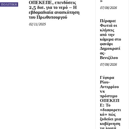
»
ΟΠΕΚΕΠΕ, επενδύσεις
ΠΟΛΙΤΙΚΗ
2,5 δισ. για το νερό – Η
07/08/2026
εβδομαδιαία ανασκόπηση
του Πρωθυπουργού
Πέραμα:
02/11/2025
Φωτιά οι
κλήσεις
από την
κάμερα στο
φανάρι
Δημοκρατί
ας-
Βενιζέλου
07/08/2026
Γέφυρα
Ρίου-
Αντιρρίου
vs
πρόστιμο
ΟΠΕΚΕΠ
Ε: Το
«διαφορετι
κό» πώς
ξοδεύει μια
κυβέρνηση
τα λεφτά