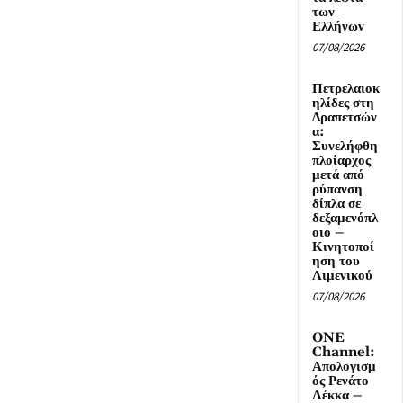
των
Ελλήνων
07/08/2026
Πετρελαιοκ
ηλίδες στη
Δραπετσών
α:
Συνελήφθη
πλοίαρχος
μετά από
ρύπανση
δίπλα σε
δεξαμενόπλ
οιο –
Κινητοποί
ηση του
Λιμενικού
07/08/2026
ONE
Channel:
Απολογισμ
ός Ρενάτο
Λέκκα –