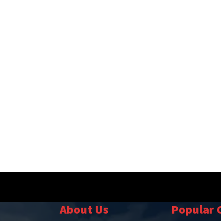
About Us
Popular 