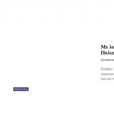
Με λα
Πολιο
Συντακτικ
Πλήθος 
στρατιω
για την 
ΠΕΙΡΑΙΑΣ