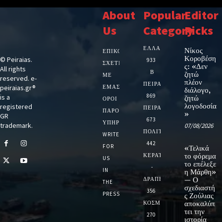
About
Popular
Editor
Us
Category
Picks
ΕΛΛΑΔΑ
Νίκος
ΕΠΙΚΟΙΝΩΝΙΑ
Κοροβέση
© Peiraias.
933
ΣΧΕΤΙΚΆ
ς: «Δεν
All rights
Β
ζητώ
ΜΕ
reserved. e-
πλέον
ΠΕΙΡΑΙΑ
peiraias.gr®
ΕΜΆΣ
διάλογο,
869
is a
ζητώ
ΌΡΟΙ
λογοδοσία
registered
ΠΕΙΡΑΙΑΣ
ΠΑΡΟΧΉΣ
»
GR
673
ΥΠΗΡΕΣΙΏΝ
trademark.
07/08/2026
ΠΟΛΙΤΙΚΗ
WRITE
442
FOR
«Τελικά
ΚΕΡΑΤΣΙΝΙ
το φόρεμα
US
το επέλεξε
-
IN
η Μάρθη»
ΔΡΑΠΕΤΣΩΝΑ
— Ο
THE
σχεδιαστή
356
PRESS
ς Ζούλιας
ΚΟΣΜΟΣ
αποκαλύπ
τει την
270
ιστορία