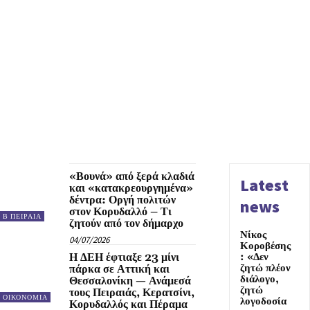
«Βουνά» από ξερά κλαδιά
Latest
και «κατακρεουργημένα»
δέντρα: Οργή πολιτών
news
στον Κορυδαλλό – Τι
Β ΠΕΙΡΑΙΑ
ζητούν από τον δήμαρχο
Νίκος
04/07/2026
Κοροβέσης
Η ΔΕΗ έφτιαξε 23 μίνι
: «Δεν
ζητώ πλέον
πάρκα σε Αττική και
διάλογο,
Θεσσαλονίκη — Ανάμεσά
ζητώ
τους Πειραιάς, Κερατσίνι,
ΟΙΚΟΝΟΜΙΑ
λογοδοσία
Κορυδαλλός και Πέραμα