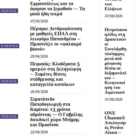
Ερμουπόλεως και τα
των
άφησαν να ξεραθούν — Τα
Ελλήνων
ΠΕΙΡΑΙΑΣ
μισά ήδη νεκρά
07/08/2026
07/05/2026
Πέραμα: Δενδροφύτευση
Πετρελαιοκ
με μαθητές ΕΠΑΛ στη
ηλίδες στη
λεωφόρο Παπανδρέου –
Δραπετσών
Πρασινίζει το «φαλακρό
α:
Β ΠΕΙΡΑΙΑ
βουνό»
Συνελήφθη
πλοίαρχος
29/04/2026
μετά από
ρύπανση
Πειραιάς: Κλαδέματα 5
δίπλα σε
ημερών στη Δεληγιώργη
δεξαμενόπλ
– Χαμένες θέσεις
οιο –
στάθμευσης και
ΠΕΙΡΑΙΑΣ
Κινητοποί
καταγγελία κατοίκων
ηση του
26/04/2026
Λιμενικού
Στρατόπεδο
07/08/2026
Παπαδογιωργή στα
Καμίνια: 13 χρόνια
ONE
αδράνειας — Ο Γαβρίλης
ΠΕΙΡΑΙΑΣ
Channel:
διεκδικεί χώρο Μνήμης
Απολογισμ
και Πρασίνου
ός Ρενάτο
22/04/2026
Λέκκα –