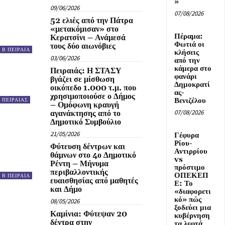
»
09/06/2026
07/08/2026
52 ελιές από την Πάτρα
«μετακόμισαν» στο
Πέραμα:
Κερατσίνι – Ανάμεσά
Φωτιά οι
τους δύο αιωνόβιες
Β ΠΕΙΡΑΙΑ
κλήσεις
03/06/2026
από την
κάμερα στο
Πειραιάς: Η ΣΤΑΣΥ
φανάρι
βγάζει σε μίσθωση
Δημοκρατί
οικόπεδο 1.000 τ.μ. που
ας-
χρησιμοποιούσε ο Δήμος
Βενιζέλου
ΠΕΙΡΑΙΑΣ
– Ομόφωνη κραυγή
07/08/2026
αγανάκτησης από το
Δημοτικό Συμβούλιο
21/05/2026
Γέφυρα
Ρίου-
Φύτευση δέντρων και
Αντιρρίου
θάμνων στο 4ο Δημοτικό
vs
Ρέντη – Μήνυμα
πρόστιμο
περιβαλλοντικής
ΟΠΕΚΕΠ
Β ΠΕΙΡΑΙΑ
ευαισθησίας από μαθητές
Ε: Το
και Δήμο
«διαφορετι
κό» πώς
08/05/2026
ξοδεύει μια
Καμίνια: Φύτεψαν 20
κυβέρνηση
δέντρα στην
τα λεφτά