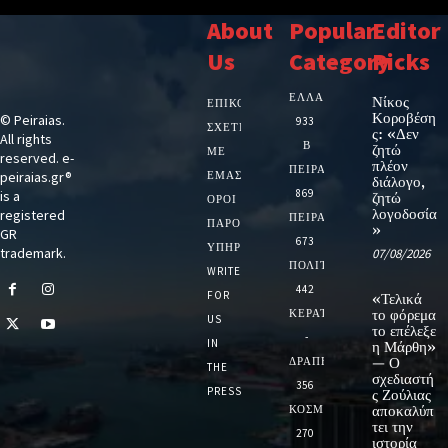
About
Popular
Editor
Us
Category
Picks
ΕΛΛΑΔΑ
Νίκος
ΕΠΙΚΟΙΝΩΝΙΑ
Κοροβέση
© Peiraias.
933
ΣΧΕΤΙΚΆ
ς: «Δεν
All rights
Β
ζητώ
ΜΕ
reserved. e-
πλέον
ΠΕΙΡΑΙΑ
peiraias.gr®
ΕΜΆΣ
διάλογο,
869
is a
ζητώ
ΌΡΟΙ
λογοδοσία
registered
ΠΕΙΡΑΙΑΣ
ΠΑΡΟΧΉΣ
»
GR
673
ΥΠΗΡΕΣΙΏΝ
trademark.
07/08/2026
ΠΟΛΙΤΙΚΗ
WRITE
442
FOR
«Τελικά
ΚΕΡΑΤΣΙΝΙ
το φόρεμα
US
το επέλεξε
-
IN
η Μάρθη»
ΔΡΑΠΕΤΣΩΝΑ
— Ο
THE
σχεδιαστή
356
PRESS
ς Ζούλιας
ΚΟΣΜΟΣ
αποκαλύπ
τει την
270
ιστορία