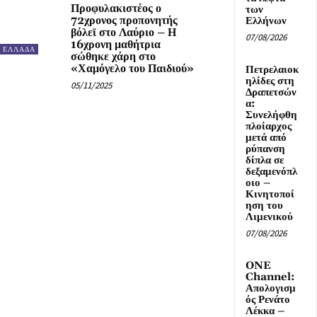
Προφυλακιστέος ο
των
72χρονος προπονητής
Ελλήνων
βόλεϊ στο Λαύριο – Η
07/08/2026
16χρονη μαθήτρια
ΕΛΛΑΔΑ
σώθηκε χάρη στο
«Χαμόγελο του Παιδιού»
Πετρελαιοκ
ηλίδες στη
05/11/2025
Δραπετσών
α:
Συνελήφθη
πλοίαρχος
μετά από
ρύπανση
δίπλα σε
δεξαμενόπλ
οιο –
Κινητοποί
ηση του
Λιμενικού
07/08/2026
ONE
Channel:
Απολογισμ
ός Ρενάτο
Λέκκα –