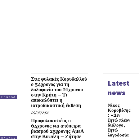
Στις φυλακές Κορυδαλλού
Latest
ο 54χρονος για τη
δολοφονία του 21χρονου
news
στην Κρήτη – Τι
ΕΛΛΑΔΑ
αποκαλύπτει η
ιατροδικαστική έκθεση
Νίκος
Κοροβέσης
09/05/2026
: «Δεν
ζητώ πλέον
Προφυλακιστέος ο
διάλογο,
64χρονος για απόπειρα
ζητώ
βιασμού 25χρονης ΑμεΑ
λογοδοσία
στην Κυψέλη – Ζήτησε
ΕΛΛΑΔΑ