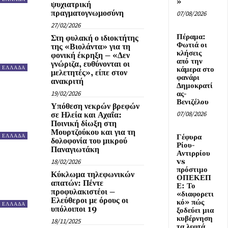
»
ψυχιατρική
πραγματογνωμοσύνη
07/08/2026
27/02/2026
Πέραμα:
Στη φυλακή ο ιδιοκτήτης
Φωτιά οι
της «Βιολάντα» για τη
κλήσεις
φονική έκρηξη – «Δεν
από την
γνώριζα, ευθύνονται οι
ΕΛΛΑΔΑ
κάμερα στο
μελετητές», είπε στον
φανάρι
ανακριτή
Δημοκρατί
19/02/2026
ας-
Βενιζέλου
Υπόθεση νεκρών βρεφών
07/08/2026
σε Ηλεία και Αχαΐα:
Ποινική δίωξη στη
Μουρτζούκου και για τη
Γέφυρα
ΕΛΛΑΔΑ
δολοφονία του μικρού
Ρίου-
Παναγιωτάκη
Αντιρρίου
vs
18/02/2026
πρόστιμο
Κύκλωμα τηλεφωνικών
ΟΠΕΚΕΠ
απατών: Πέντε
Ε: Το
προφυλακιστέοι –
«διαφορετι
Ελεύθεροι με όρους οι
κό» πώς
ΕΛΛΑΔΑ
υπόλοιποι 19
ξοδεύει μια
κυβέρνηση
18/11/2025
τα λεφτά