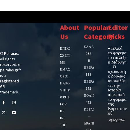
About
Popular
Editor
Us
Category
Picks
ΕΛΛΑΔΑ
«Τελικά
ΕΠΙΚΟΙΝΩΝΙΑ
το φόρεμα
© Peiraias.
932
ΣΧΕΤΙΚΆ
το επέλεξε
All rights
Β
η Μάρθη»
ΜΕ
reserved. e-
— Ο
ΠΕΙΡΑΙΑ
peiraias.gr®
ΕΜΆΣ
σχεδιαστή
863
is a
ς Ζούλιας
ΌΡΟΙ
αποκαλύπ
registered
ΠΕΙΡΑΙΑΣ
ΠΑΡΟΧΉΣ
τει την
GR
672
ιστορία
ΥΠΗΡΕΣΙΏΝ
trademark.
πίσω από
ΠΟΛΙΤΙΚΗ
WRITE
το φόρεμα
442
της
FOR
Καρυστιαν
ΚΕΡΑΤΣΙΝΙ
US
ού
-
IN
30/05/2026
ΔΡΑΠΕΤΣΩΝΑ
THE