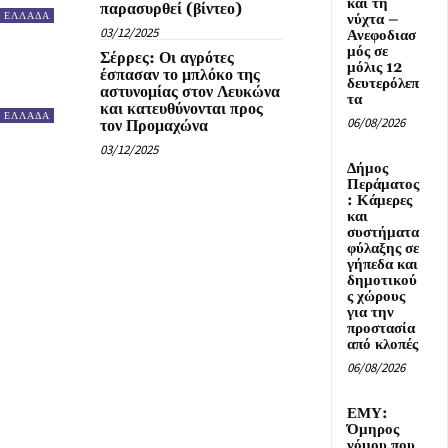
και τη
παρασυρθεί (βίντεο)
ΕΛΛΑΔΑ
νύχτα –
03/12/2025
Ανεφοδιασ
μός σε
Σέρρες: Οι αγρότες
μόλις 12
έσπασαν το μπλόκο της
δευτερόλεπ
αστυνομίας στον Λευκώνα
τα
και κατευθύνονται προς
ΕΛΛΑΔΑ
06/08/2026
τον Προμαχώνα
03/12/2025
Δήμος
Περάματος
: Κάμερες
και
συστήματα
φύλαξης σε
γήπεδα και
δημοτικού
ς χώρους
για την
προστασία
από κλοπές
06/08/2026
ΕΜΥ:
Όμηρος
νόμου που