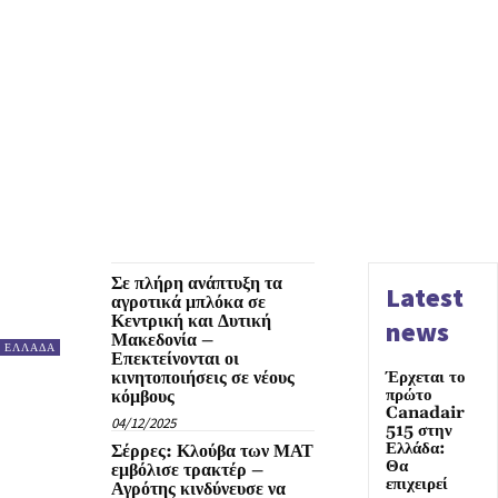
Σε πλήρη ανάπτυξη τα
Latest
αγροτικά μπλόκα σε
Κεντρική και Δυτική
news
Μακεδονία –
ΕΛΛΑΔΑ
Επεκτείνονται οι
κινητοποιήσεις σε νέους
Έρχεται το
πρώτο
κόμβους
Canadair
04/12/2025
515 στην
Ελλάδα:
Σέρρες: Κλούβα των ΜΑΤ
Θα
εμβόλισε τρακτέρ –
επιχειρεί
Αγρότης κινδύνευσε να