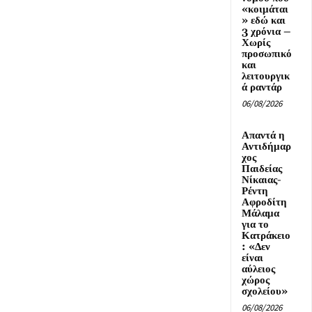
«κοιμάται
» εδώ και
3 χρόνια –
Χωρίς
προσωπικό
και
λειτουργικ
ά ραντάρ
06/08/2026
Απαντά η
Αντιδήμαρ
χος
Παιδείας
Νίκαιας-
Ρέντη
Αφροδίτη
Μάλαμα
για το
Κατράκειο
: «Δεν
είναι
αύλειος
χώρος
σχολείου»
06/08/2026