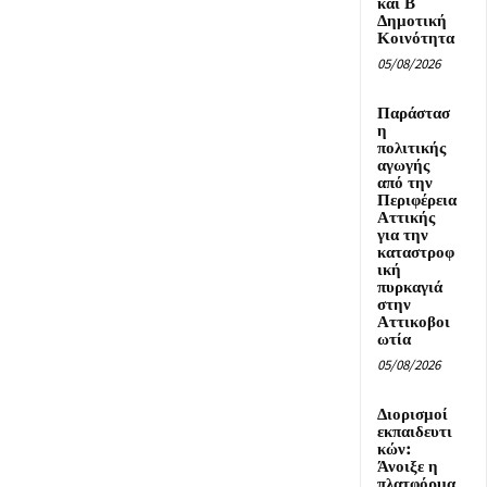
και Β΄
Δημοτική
Κοινότητα
05/08/2026
Παράστασ
η
πολιτικής
αγωγής
από την
Περιφέρεια
Αττικής
για την
καταστροφ
ική
πυρκαγιά
στην
Αττικοβοι
ωτία
05/08/2026
Διορισμοί
εκπαιδευτι
κών:
Άνοιξε η
πλατφόρμα