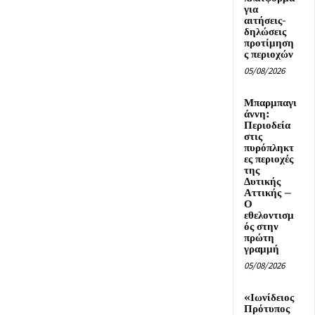
για
αιτήσεις-
δηλώσεις
προτίμηση
ς περιοχών
05/08/2026
Μπαρμπαγι
άννη:
Περιοδεία
στις
πυρόπληκτ
ες περιοχές
της
Δυτικής
Αττικής –
Ο
εθελοντισμ
ός στην
πρώτη
γραμμή
05/08/2026
«Ιωνίδειος
Πρότυπος