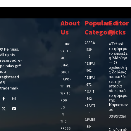
About
Popular
Editor
Us
Category
Picks
ΕΛΛΑΔΑ
«Τελικά
ΕΠΙΚΟΙΝΩΝΙΑ
το φόρεμα
© Peiraias.
929
ΣΧΕΤΙΚΆ
το επέλεξε
All rights
Β
η Μάρθη»
ΜΕ
reserved. e-
— Ο
ΠΕΙΡΑΙΑ
peiraias.gr®
ΕΜΆΣ
σχεδιαστή
861
is a
ς Ζούλιας
ΌΡΟΙ
αποκαλύπ
registered
ΠΕΙΡΑΙΑΣ
ΠΑΡΟΧΉΣ
τει την
GR
671
ιστορία
ΥΠΗΡΕΣΙΏΝ
trademark.
πίσω από
ΠΟΛΙΤΙΚΗ
WRITE
το φόρεμα
442
της
FOR
Καρυστιαν
ΚΕΡΑΤΣΙΝΙ
US
ού
-
IN
30/05/2026
ΔΡΑΠΕΤΣΩΝΑ
THE
354
PRESS
Συνέντευξ