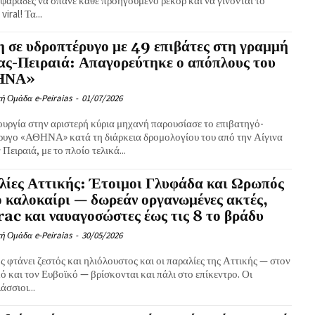
 ψαράδες να σπάνε κάθε προηγούμενο ρεκόρ και να γίνονται το
iral! Τα...
 σε υδροπτέρυγο με 49 επιβάτες στη γραμμή
ας-Πειραιά: Απαγορεύτηκε ο απόπλους του
ΗΝΑ»
ή Ομάδα e-Peiraias
-
01/07/2026
ουργία στην αριστερή κύρια μηχανή παρουσίασε το επιβατηγό-
ρυγο «ΑΘΗΝΑ» κατά τη διάρκεια δρομολογίου του από την Αίγινα
 Πειραιά, με το πλοίο τελικά...
λίες Αττικής: Έτοιμοι Γλυφάδα και Ωρωπός
ο καλοκαίρι — δωρεάν οργανωμένες ακτές,
ac και ναυαγοσώστες έως τις 8 το βράδυ
ή Ομάδα e-Peiraias
-
30/05/2026
ς φτάνει ζεστός και ηλιόλουστος και οι παραλίες της Αττικής — στον
 και τον Ευβοϊκό — βρίσκονται και πάλι στο επίκεντρο. Οι
σσιοι...