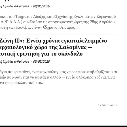
ή Ομάδα e-Peiraias
-
08/05/2026
ικοί του Τμήματος Δίωξης και Εξιχνίασης Εγκλημάτων Σαρωνικού
.Α./Γ.Α.Δ.Α.) συνέλαβαν τις απογευματινές ώρες της 28ης Απριλίου
ιοχή των Καλυβίων έναν 65χρονο, σε βάρος...
Ζώνη ΙΙ»: Εννέα χρόνια εγκαταλελειμμένο
αρχαιολογικό χώρο της Σαλαμίνας –
υτική ερώτηση για το σκάνδαλο
ή Ομάδα e-Peiraias
-
05/05/2026
γιο που ρυπαίνει, ένας αρχαιολογικός χώρος που υποβαθμίζεται και
τεία που φαίνεται να κοιτάζει αλλού — εννέα ολόκληρα χρόνια. Ένα
ές περιβαλλοντικό και...
Σελίδα 1 από 2