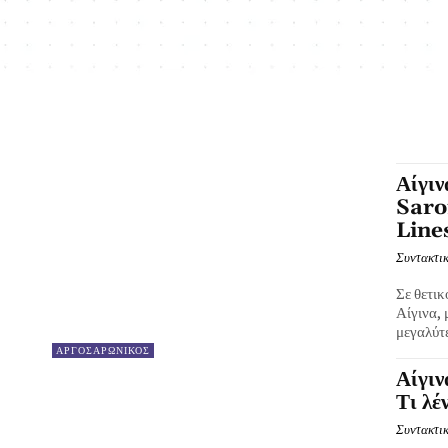
Αίγιν
Saro
Lines
Συντακτικ
Σε θετικ
Αίγινα,
μεγαλύτε
ΑΡΓΟΣΑΡΩΝΙΚΟΣ
Αίγιν
Τι λέ
Συντακτικ