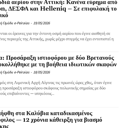
ιά αερίου στην Αττική: Κανένα εύρημα από
n, ΔΕΣΦΑ και Helleniq – Σε επιφυλακή το
ικό
ή Ομάδα e-Peiraias
-
19/05/2026
νται οι έρευνες για την έντονη οσμή αερίου που έγινε αισθητή σε
νες περιοχές της Αττικής, χωρίς μέχρι στιγμής να έχει εντοπιστεί η
α: Προσάραξη ιστιοφόρου με δύο Βρετανούς
κολλήθηκε με τη βοήθεια ιδιωτικών σκαφών
ή Ομάδα e-Peiraias
-
18/05/2026
ός στη Λιμενική Αρχή Αίγινας τις πρωινές ώρες χθες, όταν έγινε
η προσάραξη ιστιοφόρου σκάφους πολωνικής σημαίας με δύο
ούς επιβαίνοντες — υπηκόους...
λήφθη στα Καλύβια καταδικασμένος
φιλος — 12 χρόνια κάθειρξη για βιασμό
ικης