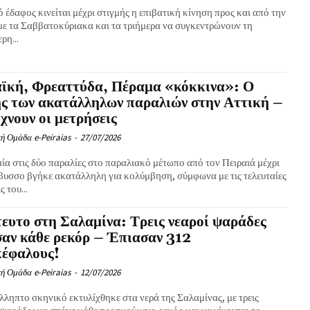
ό έδαφος κινείται μέχρι στιγμής η επιβατική κίνηση προς και από την
 με τα Σαββατοκύριακα και τα τριήμερα να συγκεντρώνουν τη
ρη...
αϊκή, Φρεαττύδα, Πέραμα «κόκκινα»: Ο
ς των ακατάλληλων παραλιών στην Αττική –
ίχνουν οι μετρήσεις
ή Ομάδα e-Peiraias
-
27/07/2026
ία στις δύο παραλίες στο παραλιακό μέτωπο από τον Πειραιά μέχρι
βυσσο βγήκε ακατάλληλη για κολύμβηση, σύμφωνα με τις τελευταίες
 του...
ευτο στη Σαλαμίνα: Τρεις νεαροί ψαράδες
αν κάθε ρεκόρ – Έπιασαν 312
κέφαλους!
ή Ομάδα e-Peiraias
-
12/07/2026
ληπτο σκηνικό εκτυλίχθηκε στα νερά της Σαλαμίνας, με τρεις