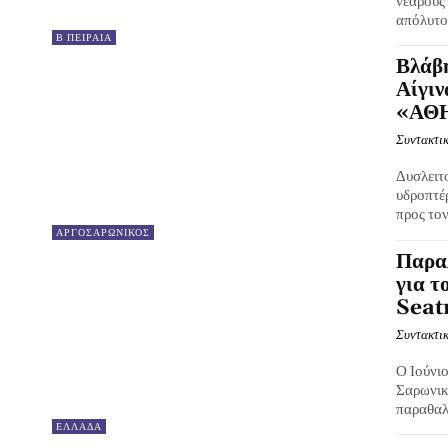
νεαρούς
απόλυτο v
Β ΠΕΙΡΑΙΑ
Βλάβη
Αίγιν
«ΑΘ
Συντακτικ
Δυσλειτ
υδροπτέ
προς τον
ΑΡΓΟΣΑΡΩΝΙΚΟΣ
Παρα
για τ
Seatr
Συντακτικ
Ο Ιούνιο
Σαρωνικό
παραθαλά
ΕΛΛΑΔΑ