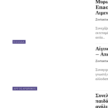
Μυρωδ
Enao
Λιμεν
Συντακτικ
Συνεχίζο
εκτεταμέ
αιτία...
ΕΛΛΑΔΑ
Αίγιν
– Απο
Συντακτικ
Συναγερμ
γνωστή 
αλλοδαπ
ΑΡΓΟΣΑΡΩΝΙΚΟΣ
Συνε
παιδό
ανήλ