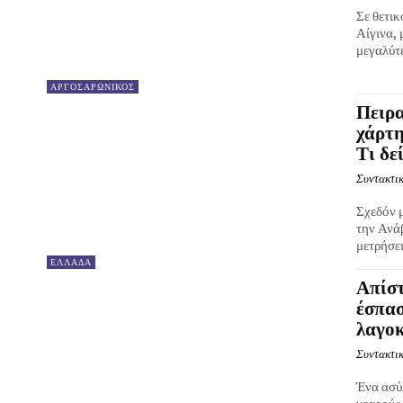
Σε θετικ
Αίγινα,
μεγαλύτε
ΑΡΓΟΣΑΡΩΝΙΚΟΣ
Πειρ
χάρτη
Τι δε
Συντακτικ
Σχεδόν μ
την Ανά
μετρήσεις
ΕΛΛΑΔΑ
Απίστ
έσπασ
λαγο
Συντακτικ
Ένα ασύλ