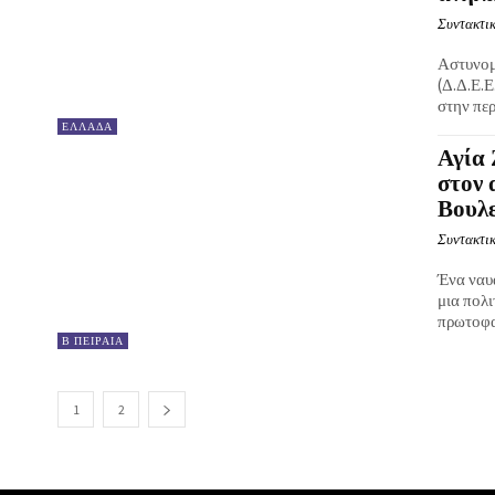
Συντακτικ
Αστυνομ
(Δ.Δ.Ε.Ε
στην περ
ΕΛΛΑΔΑ
Αγία 
στον 
Βουλε
Συντακτικ
Ένα ναυά
μια πολι
πρωτοφαν
Β ΠΕΙΡΑΙΑ
1
2