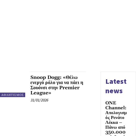
Snoop Dogg: «Θέλω
Latest
ενεργό ρόλο για να πάει η
Σουόνσι στην Premier
news
League»
ΑΘΛΗΤΙΣΜΟΣ
31/01/2026
ONE
Channel:
Απολογισμ
ός Ρενάτο
Λέκκα –
Πάνω από
350.000