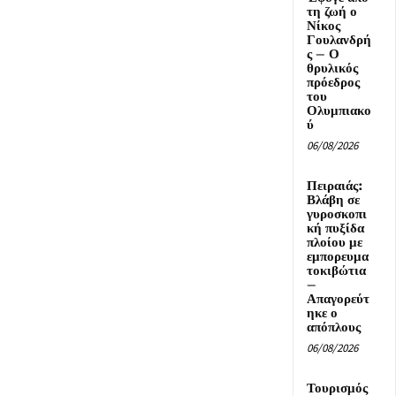
τη ζωή ο
Νίκος
Γουλανδρή
ς – Ο
θρυλικός
πρόεδρος
του
Ολυμπιακο
ύ
06/08/2026
Πειραιάς:
Βλάβη σε
γυροσκοπι
κή πυξίδα
πλοίου με
εμπορευμα
τοκιβώτια
–
Απαγορεύτ
ηκε ο
απόπλους
06/08/2026
Τουρισμός