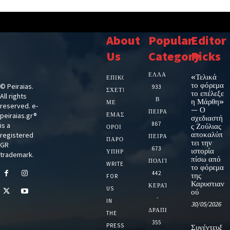
About
Popular
Editor
Us
Category
Picks
ΕΛΛΑΔΑ
«Τελικά
ΕΠΙΚΟΙΝΩΝΙΑ
το φόρεμα
© Peiraias.
933
ΣΧΕΤΙΚΆ
το επέλεξε
All rights
Β
η Μάρθη»
ΜΕ
reserved. e-
— Ο
ΠΕΙΡΑΙΑ
peiraias.gr®
ΕΜΆΣ
σχεδιαστή
867
is a
ς Ζούλιας
ΌΡΟΙ
αποκαλύπ
registered
ΠΕΙΡΑΙΑΣ
ΠΑΡΟΧΉΣ
τει την
GR
673
ιστορία
ΥΠΗΡΕΣΙΏΝ
trademark.
πίσω από
ΠΟΛΙΤΙΚΗ
WRITE
το φόρεμα
442
της
FOR
Καρυστιαν
ΚΕΡΑΤΣΙΝΙ
US
ού
-
IN
30/05/2026
ΔΡΑΠΕΤΣΩΝΑ
THE
355
PRESS
Συνέντευξ