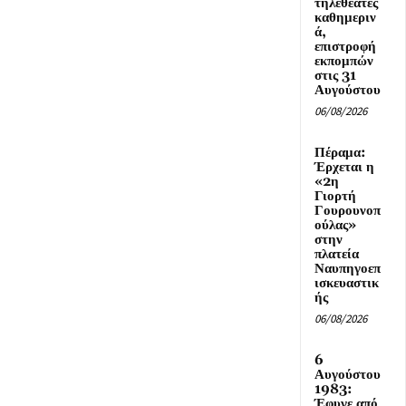
τηλεθεατές
καθημεριν
ά,
επιστροφή
εκπομπών
στις 31
Αυγούστου
06/08/2026
Πέραμα:
Έρχεται η
«2η
Γιορτή
Γουρουνοπ
ούλας»
στην
πλατεία
Ναυπηγοεπ
ισκευαστικ
ής
06/08/2026
6
Αυγούστου
1983:
Έφυγε από