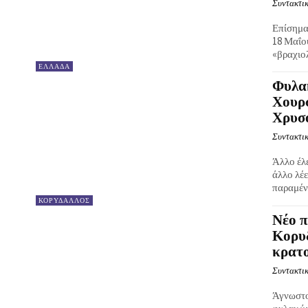
Συντακτικ
Επίσημα
18 Μαΐο
«βραχιολ
ΕΛΛΑΔΑ
Φυλα
Χουρ
Χρυσο
Συντακτικ
Άλλο έλ
άλλο λέε
παραμένε
ΚΟΡΥΔΑΛΛΟΣ
Νέο π
Κορυδ
κρατ
Συντακτικ
Άγνωστο