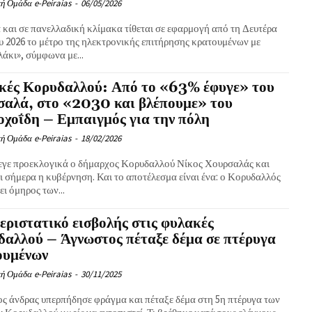
ή Ομάδα e-Peiraias
-
06/05/2026
 και σε πανελλαδική κλίμακα τίθεται σε εφαρμογή από τη Δευτέρα
υ 2026 το μέτρο της ηλεκτρονικής επιτήρησης κρατουμένων με
άκι», σύμφωνα με...
κές Κορυδαλλού: Από το «63% έφυγε» του
σαλά, στο «2030 και βλέπουμε» του
χοΐδη – Εμπαιγμός για την πόλη
ή Ομάδα e-Peiraias
-
18/02/2026
εγε προεκλογικά ο δήμαρχος Κορυδαλλού Νίκος Χουρσαλάς και
ι σήμερα η κυβέρνηση. Και το αποτέλεσμα είναι ένα: ο Κορυδαλλός
ι όμηρος των...
εριστατικό εισβολής στις φυλακές
αλλού – Άγνωστος πέταξε δέμα σε πτέρυγα
ουμένων
ή Ομάδα e-Peiraias
-
30/11/2025
ς άνδρας υπερπήδησε φράγμα και πέταξε δέμα στη 5η πτέρυγα των