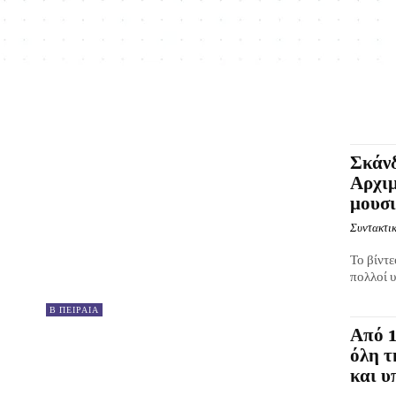
Σκάνδ
Αρχιμ
μουσι
Συντακτικ
Το βίντε
πολλοί υ
Β ΠΕΙΡΑΙΑ
Από 1
όλη τ
και υ