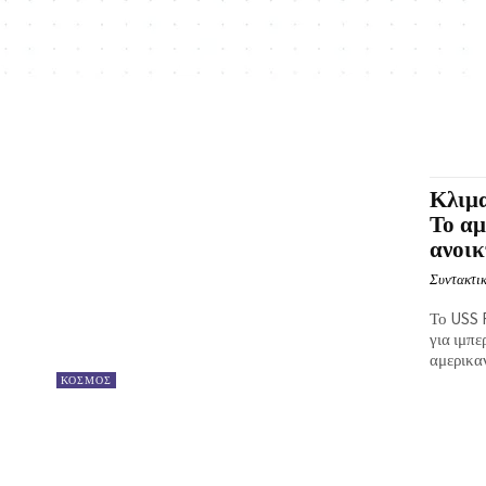
Κλιμα
Το α
ανοικ
Συντακτικ
Το USS 
για ιμπε
αμερικαν
ΚΟΣΜΟΣ