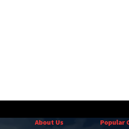
About Us
Popular 