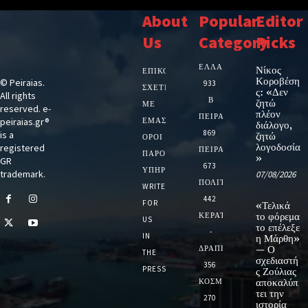
About
Popular
Editor
Us
Category
Picks
ΕΛΛΑΔΑ
Νίκος
ΕΠΙΚΟΙΝΩΝΙΑ
Κοροβέση
© Peiraias.
933
ΣΧΕΤΙΚΆ
ς: «Δεν
All rights
Β
ζητώ
ΜΕ
reserved. e-
πλέον
ΠΕΙΡΑΙΑ
peiraias.gr®
ΕΜΆΣ
διάλογο,
869
is a
ζητώ
ΌΡΟΙ
λογοδοσία
registered
ΠΕΙΡΑΙΑΣ
ΠΑΡΟΧΉΣ
»
GR
673
ΥΠΗΡΕΣΙΏΝ
trademark.
07/08/2026
ΠΟΛΙΤΙΚΗ
WRITE
442
FOR
«Τελικά
ΚΕΡΑΤΣΙΝΙ
το φόρεμα
US
το επέλεξε
-
IN
η Μάρθη»
ΔΡΑΠΕΤΣΩΝΑ
— Ο
THE
σχεδιαστή
356
PRESS
ς Ζούλιας
ΚΟΣΜΟΣ
αποκαλύπ
τει την
270
ιστορία