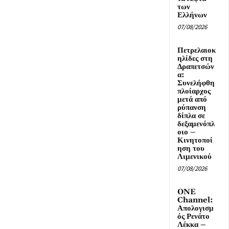
των
Ελλήνων
07/08/2026
Πετρελαιοκ
ηλίδες στη
Δραπετσών
α:
Συνελήφθη
πλοίαρχος
μετά από
ρύπανση
δίπλα σε
δεξαμενόπλ
οιο –
Κινητοποί
ηση του
Λιμενικού
07/08/2026
ONE
Channel:
Απολογισμ
ός Ρενάτο
Λέκκα –