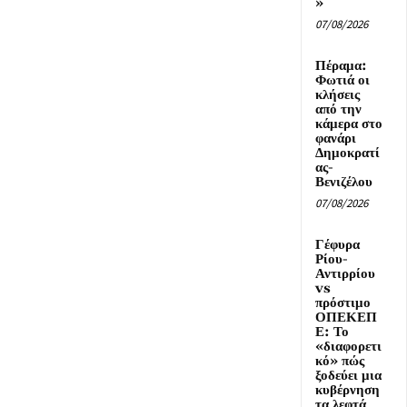
»
07/08/2026
Πέραμα:
Φωτιά οι
κλήσεις
από την
κάμερα στο
φανάρι
Δημοκρατί
ας-
Βενιζέλου
07/08/2026
Γέφυρα
Ρίου-
Αντιρρίου
vs
πρόστιμο
ΟΠΕΚΕΠ
Ε: Το
«διαφορετι
κό» πώς
ξοδεύει μια
κυβέρνηση
τα λεφτά