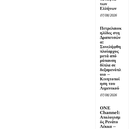
των
Ελλήνων
07/08/2026
Πετρελαιοκ
ηλίδες στη
Δραπετσών
α:
Συνελήφθη
πλοίαρχος
μετά από
ρύπανση
δίπλα σε
δεξαμενόπλ
οιο –
Κινητοποί
ηση του
Λιμενικού
07/08/2026
ONE
Channel:
Απολογισμ
ός Ρενάτο
Λέκκα –