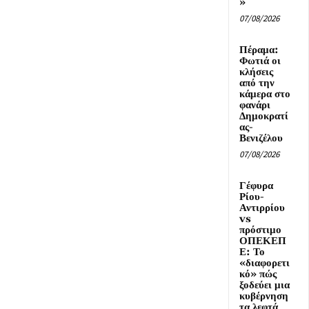
»
07/08/2026
Πέραμα:
Φωτιά οι
κλήσεις
από την
κάμερα στο
φανάρι
Δημοκρατί
ας-
Βενιζέλου
07/08/2026
Γέφυρα
Ρίου-
Αντιρρίου
vs
πρόστιμο
ΟΠΕΚΕΠ
Ε: Το
«διαφορετι
κό» πώς
ξοδεύει μια
κυβέρνηση
τα λεφτά