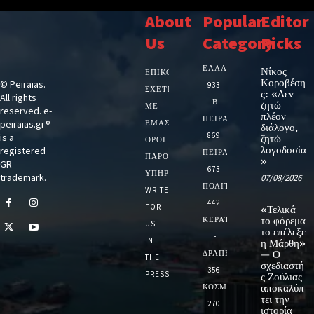
About
Popular
Editor
Us
Category
Picks
ΕΛΛΑΔΑ
Νίκος
ΕΠΙΚΟΙΝΩΝΙΑ
Κοροβέση
© Peiraias.
933
ΣΧΕΤΙΚΆ
ς: «Δεν
All rights
Β
ζητώ
ΜΕ
reserved. e-
πλέον
ΠΕΙΡΑΙΑ
peiraias.gr®
ΕΜΆΣ
διάλογο,
869
is a
ζητώ
ΌΡΟΙ
λογοδοσία
registered
ΠΕΙΡΑΙΑΣ
ΠΑΡΟΧΉΣ
»
GR
673
ΥΠΗΡΕΣΙΏΝ
trademark.
07/08/2026
ΠΟΛΙΤΙΚΗ
WRITE
442
FOR
«Τελικά
ΚΕΡΑΤΣΙΝΙ
το φόρεμα
US
το επέλεξε
-
IN
η Μάρθη»
ΔΡΑΠΕΤΣΩΝΑ
— Ο
THE
σχεδιαστή
356
PRESS
ς Ζούλιας
ΚΟΣΜΟΣ
αποκαλύπ
τει την
270
ιστορία