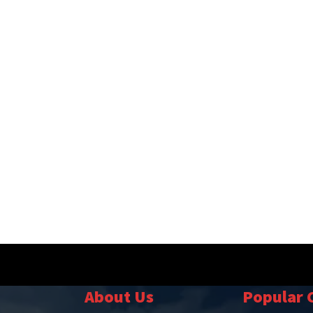
About Us
Popular 