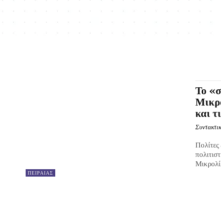
Το «σ
Μικρο
και τ
Συντακτικ
Πολίτες 
πολιτισ
Μικρολίμ
ΠΕΙΡΑΙΑΣ