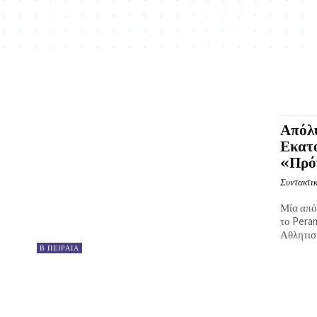
Απόλ
Εκατο
«Πρό
Συντακτικ
Μία από
το Pera
Αθλητισ
Β ΠΕΙΡΑΙΑ