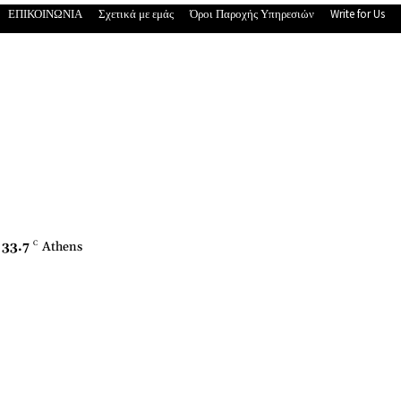
ΕΠΙΚΟΙΝΩΝΙΑ
Σχετικά με εμάς
Όροι Παροχής Υπηρεσιών
Write for Us
33.7
C
Athens