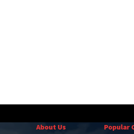
About Us
Popular 