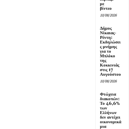
με
βίντεο
10/08/2026
Δήμος
Νίκαιας-
Ρέντη:
Εκδηλώσει
ς μνήμης
για το
Μπλόκο
της
Κοκκινιάς
στις 17
Αυγούστου
10/08/2026
Φτώχεια
διακοπών:
Το 46,6%
των
Ελλήνων
δεν αντέχει
οικονομικά
μια