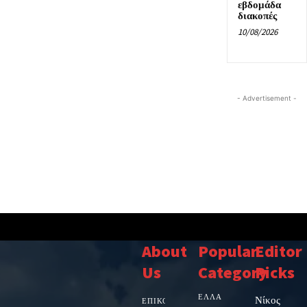
εβδομάδα
διακοπές
10/08/2026
- Advertisement -
About
Popular
Editor
Us
Category
Picks
ΕΛΛΑΔΑ
Νίκος
ΕΠΙΚΟΙΝΩΝΙΑ