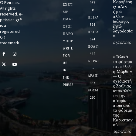
Κοροβέση
© Peiraias.
937
ΣΧΕΤΙΚΆ
ς: «Δεν
All rights
Β
ζητώ
ΜΕ
reserved. e-
πλέον
ΠΕΙΡΑΙΑ
peiraias.gr®
ΕΜΆΣ
διάλογο,
874
is a
ζητώ
ΌΡΟΙ
λογοδοσία
registered
ΠΕΙΡΑΙΑΣ
ΠΑΡΟΧΉΣ
»
GR
674
ΥΠΗΡΕΣΙΏΝ
trademark.
07/08/2026
ΠΟΛΙΤΙΚΗ
WRITE
442
FOR
«Τελικά
ΚΕΡΑΤΣΙΝΙ
το φόρεμα
US
το επέλεξε
-
IN
η Μάρθη»
ΔΡΑΠΕΤΣΩΝΑ
— Ο
THE
σχεδιαστή
357
PRESS
ς Ζούλιας
ΚΟΣΜΟΣ
αποκαλύπ
τει την
270
ιστορία
πίσω από
το φόρεμα
της
Καρυστιαν
ού
30/05/2026