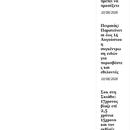
πρέπει να
προσέξετε
10/08/2026
Πειραιάς:
Παρατείνετ
αι έως 14
Αυγούστου
η
συγκέντρω
ση ειδών
για
πυροσβέστε
ς και
εθελοντές
10/08/2026
Σοκ στη
Σκιάθο:
17χρονος
βίαζε επί
2,5
χρόνια
15χρονο
και τον
εκβίαζε