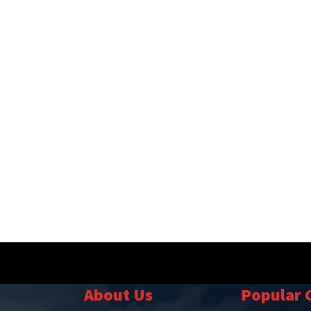
About Us
Popular 