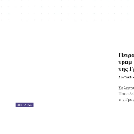
Πειρα
τραμ
της Γ
Συντακτικ
Σε λειτο
Ποσειδών
της Γραμ
ΠΕΙΡΑΙΑΣ