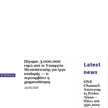
Πέραμα: 3.000.000
Latest
ευρώ από το Υπουργείο
Μετανάστευσης για έργα
news
υποδομής — τι
Β ΠΕΙΡΑΙΑ
περιλαμβάνει η
χρηματοδότηση
ONE
Channel:
10/05/2026
Απολογισμ
ός Ρενάτο
Λέκκα –
Πάνω από
350.000