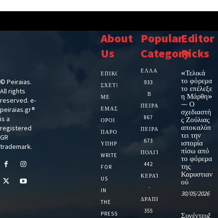
About
Popular
Editor
Us
Category
Picks
ΕΛΛΑΔΑ
«Τελικά
ΕΠΙΚΟΙΝΩΝΙΑ
το φόρεμα
© Peiraias.
933
ΣΧΕΤΙΚΆ
το επέλεξε
All rights
Β
η Μάρθη»
ΜΕ
reserved. e-
— Ο
ΠΕΙΡΑΙΑ
peiraias.gr®
ΕΜΆΣ
σχεδιαστή
867
is a
ς Ζούλιας
ΌΡΟΙ
αποκαλύπ
registered
ΠΕΙΡΑΙΑΣ
ΠΑΡΟΧΉΣ
τει την
GR
673
ιστορία
ΥΠΗΡΕΣΙΏΝ
trademark.
πίσω από
ΠΟΛΙΤΙΚΗ
WRITE
το φόρεμα
442
της
FOR
Καρυστιαν
ΚΕΡΑΤΣΙΝΙ
US
ού
-
IN
30/05/2026
ΔΡΑΠΕΤΣΩΝΑ
THE
355
PRESS
Συνέντευξ