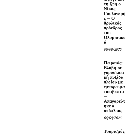
τη ζωή ο
Νίκος
Γουλανδρή
ς – Ο
θρυλικός
πρόεδρος
του
Ολυμπιακο
ύ
06/08/2026
Πειραιάς:
Βλάβη σε
γυροσκοπι
κή πυξίδα
πλοίου με
εμπορευμα
τοκιβώτια
–
Απαγορεύτ
ηκε ο
απόπλους
06/08/2026
Τουρισμός