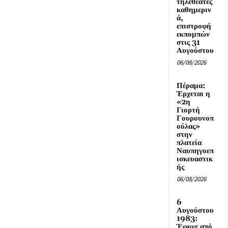
τηλεθεατές
καθημεριν
ά,
επιστροφή
εκπομπών
στις 31
Αυγούστου
06/08/2026
Πέραμα:
Έρχεται η
«2η
Γιορτή
Γουρουνοπ
ούλας»
στην
πλατεία
Ναυπηγοεπ
ισκευαστικ
ής
06/08/2026
6
Αυγούστου
1983:
Έφυγε από