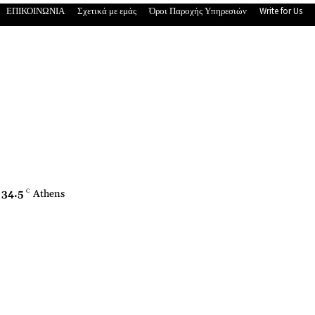
ΕΠΙΚΟΙΝΩΝΙΑ
Σχετικά με εμάς
Όροι Παροχής Υπηρεσιών
Write for Us
34.5
C
Athens