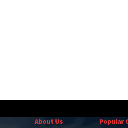
About Us
Popular 