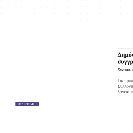
Δημόσ
συγγρ
Συντακτικ
Για πρώ
Συλλογι
δανεισμό
ΠΟΛΙΤΙΣΜΟΣ