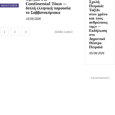
Σχολή
Continental Τόκιο —
Πειραιά:
ΑΘΛΗΤΙΣΜΟΣ
διπλή ελληνική παρουσία
Ταξίδι
το Σαββατοκύριακο
στον χρόνο
και τους
15/05/2026
ανθρώπους
της» –
Εκδήλωση
1
2
Σελίδα 1 από 2
στο
Δημοτικό
Θέατρο
Πειραιά
05/08/2026
- Advertisement -