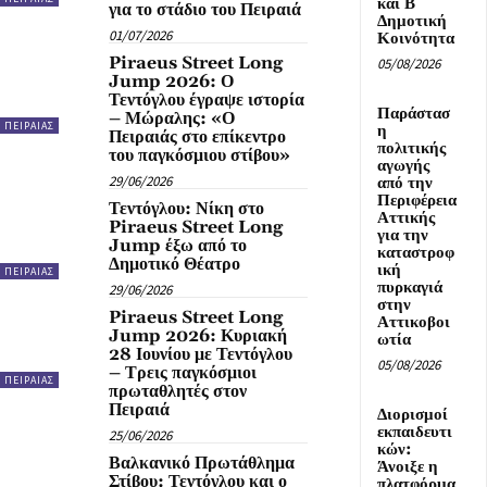
και Β΄
για το στάδιο του Πειραιά
Δημοτική
01/07/2026
Κοινότητα
Piraeus Street Long
05/08/2026
Jump 2026: Ο
Τεντόγλου έγραψε ιστορία
Παράστασ
– Μώραλης: «Ο
ΠΕΙΡΑΙΑΣ
η
Πειραιάς στο επίκεντρο
πολιτικής
του παγκόσμιου στίβου»
αγωγής
29/06/2026
από την
Περιφέρεια
Τεντόγλου: Νίκη στο
Αττικής
Piraeus Street Long
για την
Jump έξω από το
καταστροφ
Δημοτικό Θέατρο
ική
ΠΕΙΡΑΙΑΣ
πυρκαγιά
29/06/2026
στην
Piraeus Street Long
Αττικοβοι
Jump 2026: Κυριακή
ωτία
28 Ιουνίου με Τεντόγλου
05/08/2026
– Τρεις παγκόσμιοι
ΠΕΙΡΑΙΑΣ
πρωταθλητές στον
Πειραιά
Διορισμοί
εκπαιδευτι
25/06/2026
κών:
Βαλκανικό Πρωτάθλημα
Άνοιξε η
Στίβου: Τεντόγλου και ο
πλατφόρμα