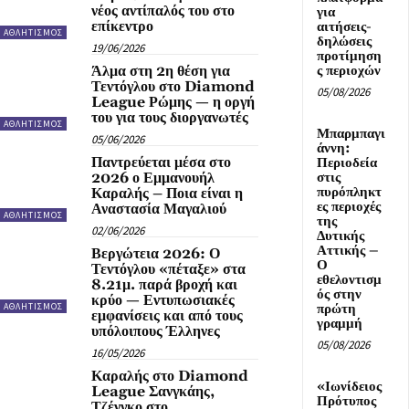
νέος αντίπαλός του στο
για
επίκεντρο
αιτήσεις-
ΑΘΛΗΤΙΣΜΟΣ
δηλώσεις
19/06/2026
προτίμηση
Άλμα στη 2η θέση για
ς περιοχών
Τεντόγλου στο Diamond
05/08/2026
League Ρώμης — η οργή
του για τους διοργανωτές
ΑΘΛΗΤΙΣΜΟΣ
Μπαρμπαγι
05/06/2026
άννη:
Παντρεύεται μέσα στο
Περιοδεία
2026 ο Εμμανουήλ
στις
πυρόπληκτ
Καραλής – Ποια είναι η
ες περιοχές
Αναστασία Μαγαλιού
ΑΘΛΗΤΙΣΜΟΣ
της
02/06/2026
Δυτικής
Αττικής –
Βεργώτεια 2026: Ο
Ο
Τεντόγλου «πέταξε» στα
εθελοντισμ
8.21μ. παρά βροχή και
ός στην
κρύο — Εντυπωσιακές
πρώτη
ΑΘΛΗΤΙΣΜΟΣ
εμφανίσεις και από τους
γραμμή
υπόλοιπους Έλληνες
05/08/2026
16/05/2026
Καραλής στο Diamond
«Ιωνίδειος
League Σανγκάης,
Πρότυπος
Τζένγκο στο