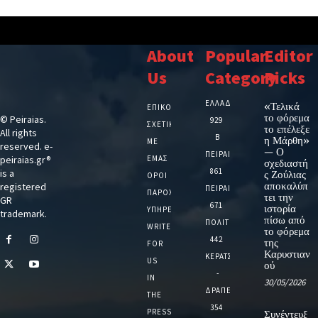
About
Popular
Editor
Us
Category
Picks
ΕΛΛΑΔΑ
«Τελικά
ΕΠΙΚΟΙΝΩΝΙΑ
το φόρεμα
© Peiraias.
929
ΣΧΕΤΙΚΆ
το επέλεξε
All rights
Β
η Μάρθη»
ΜΕ
reserved. e-
— Ο
ΠΕΙΡΑΙΑ
peiraias.gr®
ΕΜΆΣ
σχεδιαστή
861
is a
ς Ζούλιας
ΌΡΟΙ
αποκαλύπ
registered
ΠΕΙΡΑΙΑΣ
ΠΑΡΟΧΉΣ
τει την
GR
671
ιστορία
ΥΠΗΡΕΣΙΏΝ
trademark.
πίσω από
ΠΟΛΙΤΙΚΗ
WRITE
το φόρεμα
442
της
FOR
Καρυστιαν
ΚΕΡΑΤΣΙΝΙ
US
ού
-
IN
30/05/2026
ΔΡΑΠΕΤΣΩΝΑ
THE
354
PRESS
Συνέντευξ