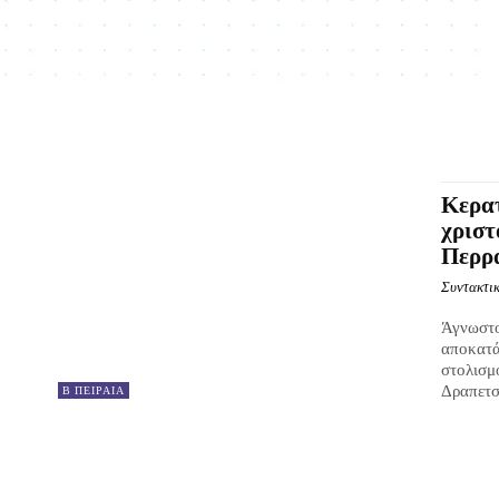
Κερατ
χριστ
Περρ
Συντακτικ
Άγνωστο
αποκατά
στολισμ
Δραπετσώ
Β ΠΕΙΡΑΙΑ