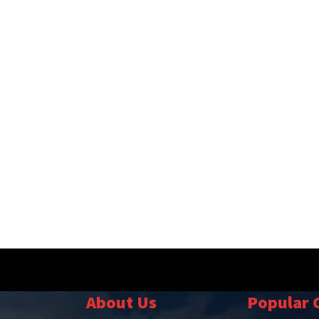
About Us
Popular 