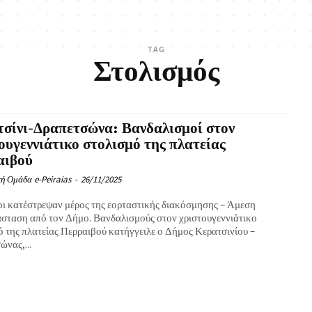
TAG
Στολισμός
σίνι-Δραπετσώνα: Βανδαλισμοί στον
ουγεννιάτικο στολισμό της πλατείας
αιβού
ή Ομάδα e-Peiraias
-
26/11/2025
ι κατέστρεψαν μέρος της εορταστικής διακόσμησης – Άμεση
σταση από τον Δήμο. Βανδαλισμούς στον χριστουγεννιάτικο
ό της πλατείας Περραιβού κατήγγειλε ο Δήμος Κερατσινίου –
νας,...