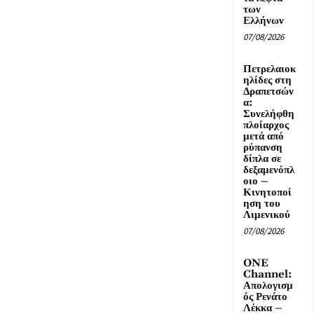
των
Ελλήνων
07/08/2026
Πετρελαιοκ
ηλίδες στη
Δραπετσών
α:
Συνελήφθη
πλοίαρχος
μετά από
ρύπανση
δίπλα σε
δεξαμενόπλ
οιο –
Κινητοποί
ηση του
Λιμενικού
07/08/2026
ONE
Channel:
Απολογισμ
ός Ρενάτο
Λέκκα –