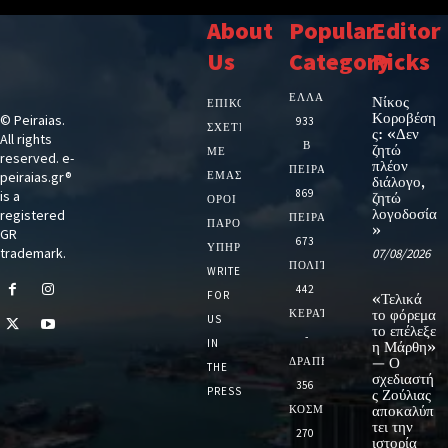
About
Popular
Editor
Us
Category
Picks
ΕΛΛΑΔΑ
Νίκος
ΕΠΙΚΟΙΝΩΝΙΑ
Κοροβέση
© Peiraias.
933
ΣΧΕΤΙΚΆ
ς: «Δεν
All rights
Β
ζητώ
ΜΕ
reserved. e-
πλέον
ΠΕΙΡΑΙΑ
peiraias.gr®
ΕΜΆΣ
διάλογο,
869
is a
ζητώ
ΌΡΟΙ
λογοδοσία
registered
ΠΕΙΡΑΙΑΣ
ΠΑΡΟΧΉΣ
»
GR
673
ΥΠΗΡΕΣΙΏΝ
trademark.
07/08/2026
ΠΟΛΙΤΙΚΗ
WRITE
442
FOR
«Τελικά
ΚΕΡΑΤΣΙΝΙ
το φόρεμα
US
το επέλεξε
-
IN
η Μάρθη»
ΔΡΑΠΕΤΣΩΝΑ
— Ο
THE
σχεδιαστή
356
PRESS
ς Ζούλιας
ΚΟΣΜΟΣ
αποκαλύπ
τει την
270
ιστορία