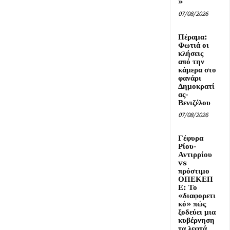
»
07/08/2026
Πέραμα:
Φωτιά οι
κλήσεις
από την
κάμερα στο
φανάρι
Δημοκρατί
ας-
Βενιζέλου
07/08/2026
Γέφυρα
Ρίου-
Αντιρρίου
vs
πρόστιμο
ΟΠΕΚΕΠ
Ε: Το
«διαφορετι
κό» πώς
ξοδεύει μια
κυβέρνηση
τα λεφτά