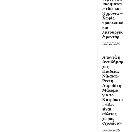
«κοιμάται
» εδώ και
3 χρόνια –
Χωρίς
προσωπικό
και
λειτουργικ
ά ραντάρ
06/08/2026
Απαντά η
Αντιδήμαρ
χος
Παιδείας
Νίκαιας-
Ρέντη
Αφροδίτη
Μάλαμα
για το
Κατράκειο
: «Δεν
είναι
αύλειος
χώρος
σχολείου»
06/08/2026