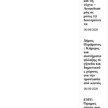
και τη
νύχτα –
Ανεφοδιασ
μός σε
μόλις 12
δευτερόλεπ
τα
06/08/2026
Δήμος
Περάματος
: Κάμερες
και
συστήματα
φύλαξης σε
γήπεδα και
δημοτικού
ς χώρους
για την
προστασία
από κλοπές
06/08/2026
ΕΜΥ:
Όμηρος
νόμου που