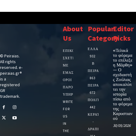
About
Popular
Editor
Us
Category
Picks
ΕΛΛΑΔΑ
«Τελικά
ΕΠΙΚΟΙΝΩΝΙΑ
το φόρεμα
© Peiraias.
932
ΣΧΕΤΙΚΆ
το επέλεξε
All rights
Β
η Μάρθη»
ΜΕ
reserved. e-
— Ο
ΠΕΙΡΑΙΑ
peiraias.gr®
ΕΜΆΣ
σχεδιαστή
863
is a
ς Ζούλιας
ΌΡΟΙ
αποκαλύπ
registered
ΠΕΙΡΑΙΑΣ
ΠΑΡΟΧΉΣ
τει την
GR
672
ιστορία
ΥΠΗΡΕΣΙΏΝ
trademark.
πίσω από
ΠΟΛΙΤΙΚΗ
WRITE
το φόρεμα
442
της
FOR
Καρυστιαν
ΚΕΡΑΤΣΙΝΙ
US
ού
-
IN
30/05/2026
ΔΡΑΠΕΤΣΩΝΑ
THE