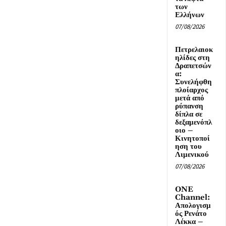
των
Ελλήνων
07/08/2026
Πετρελαιοκ
ηλίδες στη
Δραπετσών
α:
Συνελήφθη
πλοίαρχος
μετά από
ρύπανση
δίπλα σε
δεξαμενόπλ
οιο –
Κινητοποί
ηση του
Λιμενικού
07/08/2026
ONE
Channel:
Απολογισμ
ός Ρενάτο
Λέκκα –