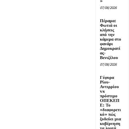
»
07/08/2026
Πέραμα:
Φωτιά οι
κλήσεις
από την
κάμερα στο
φανάρι
Δημοκρατί
ας-
Βενιζέλου
07/08/2026
Γέφυρα
Ρίου-
Αντιρρίου
vs
πρόστιμο
ΟΠΕΚΕΠ
Ε: Το
«διαφορετι
κό» πώς
ξοδεύει μια
κυβέρνηση
τα λεφτά