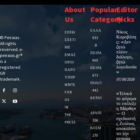
About
Popular
Editor
Us
Category
Picks
ΕΛΛΑΔΑ
Νίκος
ΕΠΙΚΟΙΝΩΝΙΑ
Κοροβέση
© Peiraias.
933
ΣΧΕΤΙΚΆ
ς: «Δεν
All rights
Β
ζητώ
ΜΕ
reserved. e-
πλέον
ΠΕΙΡΑΙΑ
peiraias.gr®
ΕΜΆΣ
διάλογο,
869
is a
ζητώ
ΌΡΟΙ
λογοδοσία
registered
ΠΕΙΡΑΙΑΣ
ΠΑΡΟΧΉΣ
»
GR
673
ΥΠΗΡΕΣΙΏΝ
trademark.
07/08/2026
ΠΟΛΙΤΙΚΗ
WRITE
442
FOR
«Τελικά
ΚΕΡΑΤΣΙΝΙ
το φόρεμα
US
το επέλεξε
-
IN
η Μάρθη»
ΔΡΑΠΕΤΣΩΝΑ
— Ο
THE
σχεδιαστή
356
PRESS
ς Ζούλιας
ΚΟΣΜΟΣ
αποκαλύπ
τει την
270
ιστορία