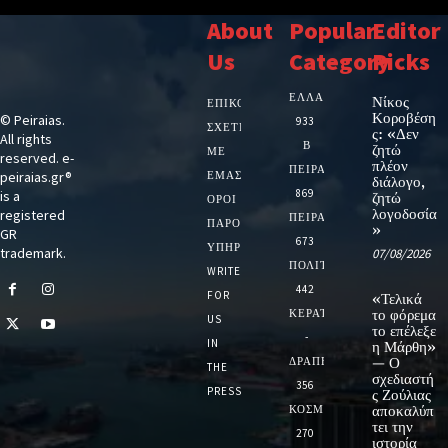
About
Popular
Editor
Us
Category
Picks
ΕΛΛΑΔΑ
Νίκος
ΕΠΙΚΟΙΝΩΝΙΑ
Κοροβέση
© Peiraias.
933
ΣΧΕΤΙΚΆ
ς: «Δεν
All rights
Β
ζητώ
ΜΕ
reserved. e-
πλέον
ΠΕΙΡΑΙΑ
peiraias.gr®
ΕΜΆΣ
διάλογο,
869
is a
ζητώ
ΌΡΟΙ
λογοδοσία
registered
ΠΕΙΡΑΙΑΣ
ΠΑΡΟΧΉΣ
»
GR
673
ΥΠΗΡΕΣΙΏΝ
trademark.
07/08/2026
ΠΟΛΙΤΙΚΗ
WRITE
442
FOR
«Τελικά
ΚΕΡΑΤΣΙΝΙ
το φόρεμα
US
το επέλεξε
-
IN
η Μάρθη»
ΔΡΑΠΕΤΣΩΝΑ
— Ο
THE
σχεδιαστή
356
PRESS
ς Ζούλιας
ΚΟΣΜΟΣ
αποκαλύπ
τει την
270
ιστορία