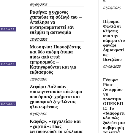
»
03/08/2026
07/08/2026
Ραφήνα: 59χρονος
χτυπούσε τη σύζυγό του –
Πέραμα:
Απείλησε να
Φωτιά οι
αυτοτραυματιστεί εάν
ΕΛΛΑΔΑ
κλήσεις
επέμβει η αστυνομία
από την
18/07/2026
κάμερα στο
φανάρι
Μεσσηνία: Πυροσβέστης
Δημοκρατί
και δύο ακόμη άτομα
ας-
πίσω από επτά
Βενιζέλου
εμπρησμούς –
ΕΛΛΑΔΑ
07/08/2026
Κατηγορούνται και για
εκβιασμούς
18/07/2026
Γέφυρα
Ρίου-
Ζεφύρι: Διέλυσαν
Αντιρρίου
«οικογενειακό» κύκλωμα
vs
που άρπαζε χρήματα και
πρόστιμο
χρυσαφικά ξεγελώντας
ΟΠΕΚΕΠ
ΕΛΛΑΔΑ
ηλικιωμένους
Ε: Το
«διαφορετι
03/07/2026
κό» πώς
Καφές», «εργαλεία» και
ξοδεύει μια
«χαρτιά»: Πώς
κυβέρνηση
λειτουργούσε το κύκλωμα
τα λεφτά