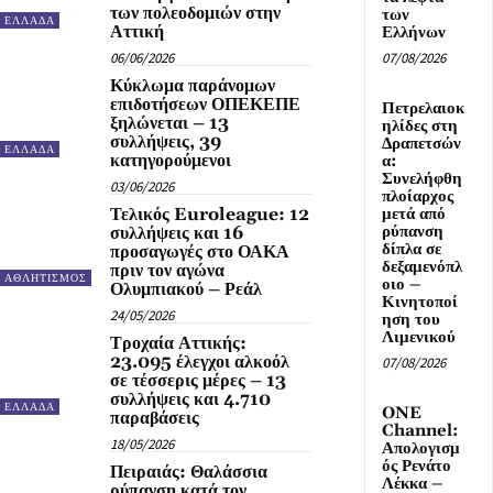
των πολεοδομιών στην
των
ΕΛΛΑΔΑ
Αττική
Ελλήνων
06/06/2026
07/08/2026
Κύκλωμα παράνομων
επιδοτήσεων ΟΠΕΚΕΠΕ
Πετρελαιοκ
ξηλώνεται – 13
ηλίδες στη
συλλήψεις, 39
Δραπετσών
ΕΛΛΑΔΑ
κατηγορούμενοι
α:
Συνελήφθη
03/06/2026
πλοίαρχος
Τελικός Euroleague: 12
μετά από
ρύπανση
συλλήψεις και 16
δίπλα σε
προσαγωγές στο ΟΑΚΑ
δεξαμενόπλ
πριν τον αγώνα
ΑΘΛΗΤΙΣΜΟΣ
οιο –
Ολυμπιακού – Ρεάλ
Κινητοποί
24/05/2026
ηση του
Λιμενικού
Τροχαία Αττικής:
23.095 έλεγχοι αλκοόλ
07/08/2026
σε τέσσερις μέρες – 13
συλλήψεις και 4.710
ΕΛΛΑΔΑ
ONE
παραβάσεις
Channel:
18/05/2026
Απολογισμ
ός Ρενάτο
Πειραιάς: Θαλάσσια
Λέκκα –
ρύπανση κατά τον