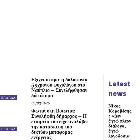
Εξιχνιάστηκε η δολοφονία
Latest
59χρονου ψυχολόγου στο
Ναύπλιο – Συνελήφθησαν
news
δύο άτομα
ΕΛΛΑΔΑ
03/08/2026
Νίκος
Φωτιά στη Βοιωτία:
Κοροβέσης
Συνελήφθη δήμαρχος – Η
: «Δεν
ζητώ πλέον
εταιρεία του είχε αναλάβει
διάλογο,
την κατασκευή του
ΕΛΛΑΔΑ
ζητώ
δικτύου μεταφοράς
λογοδοσία
ενέργειας