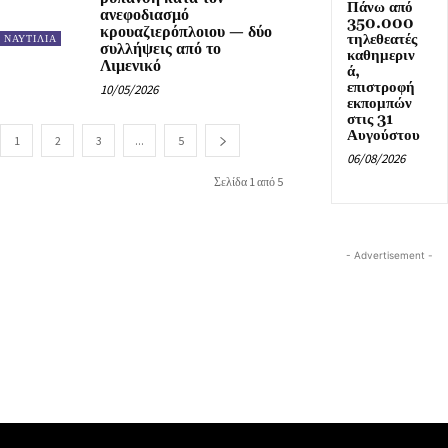
Πάνω από
ανεφοδιασμό
350.000
κρουαζιερόπλοιου — δύο
τηλεθεατές
ΝΑΥΤΙΛΙΑ
συλλήψεις από το
καθημεριν
Λιμενικό
ά,
επιστροφή
10/05/2026
εκπομπών
στις 31
Αυγούστου
1
2
3
...
5
06/08/2026
Σελίδα 1 από 5
- Advertisement -