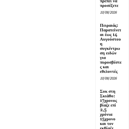
πρέπει να
προσέξετε
10/08/2026
Πειραιάς:
Παρατείνετ
αι έως 14
Αυγούστου
η
συγκέντρω
ση ειδών
για
πυροσβέστε
ς και
εθελοντές
10/08/2026
Σοκ στη
Σκιάθο:
17χρονος
βίαζε επί
2,5
χρόνια
15χρονο
και τον
εκβίαζε