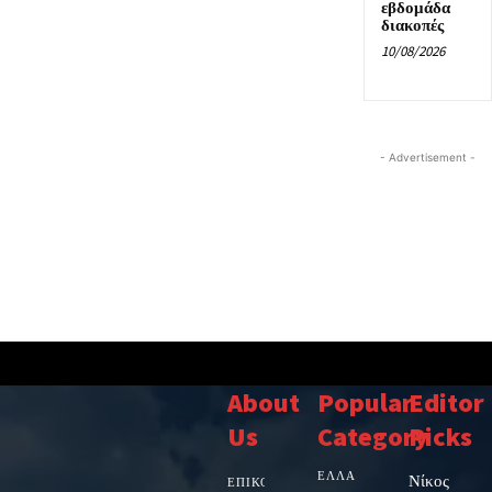
εβδομάδα
διακοπές
10/08/2026
- Advertisement -
About
Popular
Editor
Us
Category
Picks
ΕΛΛΑΔΑ
Νίκος
ΕΠΙΚΟΙΝΩΝΙΑ