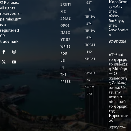
Κοροβέση
© Peiraias.
937
ΣΧΕΤΙΚΆ
ς: «Δεν
All rights
Β
ζητώ
ΜΕ
reserved. e-
πλέον
ΠΕΙΡΑΙΑ
peiraias.gr®
ΕΜΆΣ
διάλογο,
874
is a
ζητώ
ΌΡΟΙ
λογοδοσία
registered
ΠΕΙΡΑΙΑΣ
ΠΑΡΟΧΉΣ
»
GR
674
ΥΠΗΡΕΣΙΏΝ
trademark.
07/08/2026
ΠΟΛΙΤΙΚΗ
WRITE
442
FOR
«Τελικά
ΚΕΡΑΤΣΙΝΙ
το φόρεμα
US
το επέλεξε
-
IN
η Μάρθη»
ΔΡΑΠΕΤΣΩΝΑ
— Ο
THE
σχεδιαστή
357
PRESS
ς Ζούλιας
ΚΟΣΜΟΣ
αποκαλύπ
τει την
270
ιστορία
πίσω από
το φόρεμα
της
Καρυστιαν
ού
30/05/2026