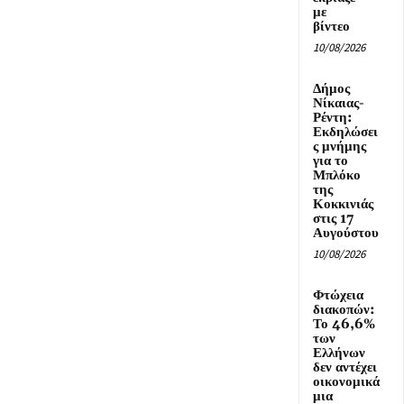
με
βίντεο
10/08/2026
Δήμος
Νίκαιας-
Ρέντη:
Εκδηλώσει
ς μνήμης
για το
Μπλόκο
της
Κοκκινιάς
στις 17
Αυγούστου
10/08/2026
Φτώχεια
διακοπών:
Το 46,6%
των
Ελλήνων
δεν αντέχει
οικονομικά
μια