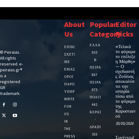
About
Popular
Editor
Us
Category
Picks
ΕΛΛΑΔΑ
«Τελικά
ΕΠΙΚΟΙΝΩΝΙΑ
το φόρεμα
© Peiraias.
933
ΣΧΕΤΙΚΆ
το επέλεξε
All rights
Β
η Μάρθη»
ΜΕ
reserved. e-
— Ο
ΠΕΙΡΑΙΑ
peiraias.gr®
ΕΜΆΣ
σχεδιαστή
867
is a
ς Ζούλιας
ΌΡΟΙ
αποκαλύπ
registered
ΠΕΙΡΑΙΑΣ
ΠΑΡΟΧΉΣ
τει την
GR
673
ιστορία
ΥΠΗΡΕΣΙΏΝ
trademark.
πίσω από
ΠΟΛΙΤΙΚΗ
WRITE
το φόρεμα
442
της
FOR
Καρυστιαν
ΚΕΡΑΤΣΙΝΙ
US
ού
-
IN
30/05/2026
ΔΡΑΠΕΤΣΩΝΑ
THE
355
PRESS
Συνέντευξ