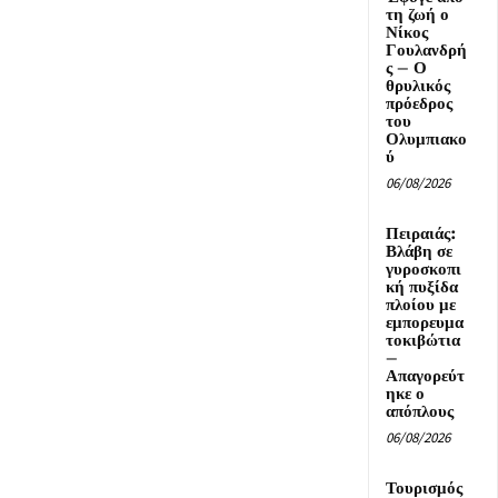
τη ζωή ο
Νίκος
Γουλανδρή
ς – Ο
θρυλικός
πρόεδρος
του
Ολυμπιακο
ύ
06/08/2026
Πειραιάς:
Βλάβη σε
γυροσκοπι
κή πυξίδα
πλοίου με
εμπορευμα
τοκιβώτια
–
Απαγορεύτ
ηκε ο
απόπλους
06/08/2026
Τουρισμός