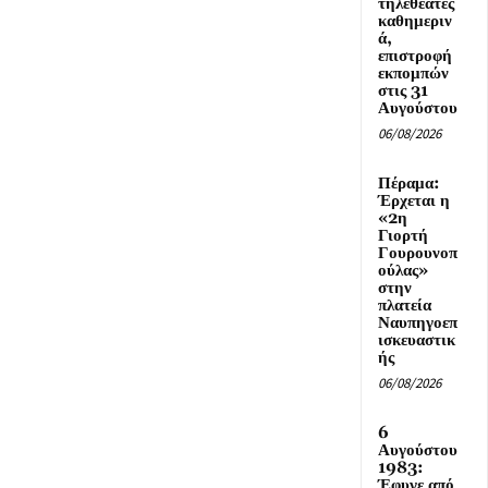
τηλεθεατές
καθημεριν
ά,
επιστροφή
εκπομπών
στις 31
Αυγούστου
06/08/2026
Πέραμα:
Έρχεται η
«2η
Γιορτή
Γουρουνοπ
ούλας»
στην
πλατεία
Ναυπηγοεπ
ισκευαστικ
ής
06/08/2026
6
Αυγούστου
1983:
Έφυγε από