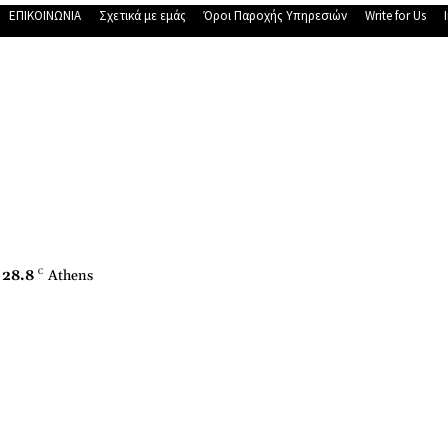
ΕΠΙΚΟΙΝΩΝΙΑ
Σχετικά με εμάς
Όροι Παροχής Υπηρεσιών
Write for Us
28.8
C
Athens