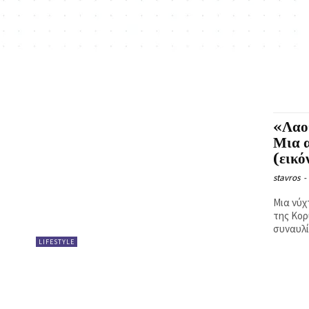
«Λαο
Μια α
(εικό
stavros
-
Μια νύχ
της Κορ
συναυλία
LIFESTYLE