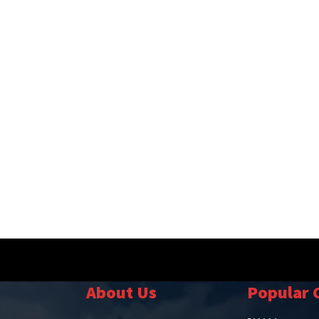
About Us
Popular 