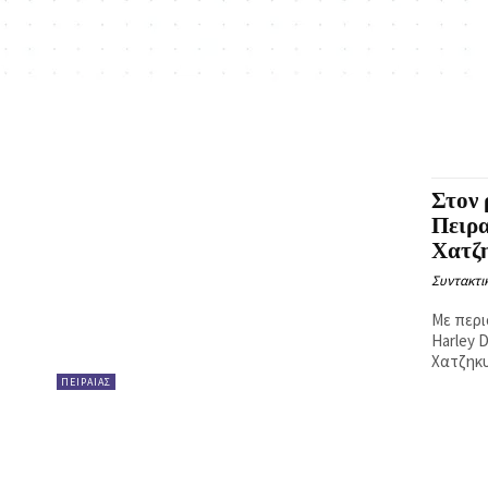
Στον
Πειρ
Χατζ
Συντακτι
Με περι
Harley 
Χατζηκυ
ΠΕΙΡΑΙΑΣ