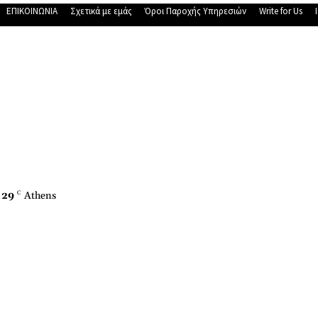
ΕΠΙΚΟΙΝΩΝΙΑ
Σχετικά με εμάς
Όροι Παροχής Υπηρεσιών
Write for Us
29
C
Athens