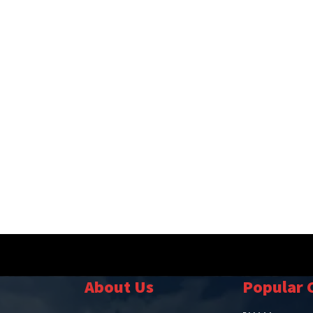
About Us
Popular 