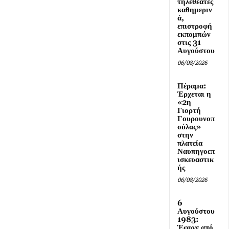
τηλεθεατές
καθημεριν
ά,
επιστροφή
εκπομπών
στις 31
Αυγούστου
06/08/2026
Πέραμα:
Έρχεται η
«2η
Γιορτή
Γουρουνοπ
ούλας»
στην
πλατεία
Ναυπηγοεπ
ισκευαστικ
ής
06/08/2026
6
Αυγούστου
1983:
Έφυγε από