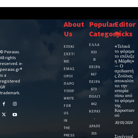
About
Popular
Editor
Us
Category
Picks
ΕΛΛΑΔΑ
«Τελικά
ΕΠΙΚΟΙΝΩΝΙΑ
το φόρεμα
© Peiraias.
933
ΣΧΕΤΙΚΆ
το επέλεξε
All rights
Β
η Μάρθη»
ΜΕ
reserved. e-
— Ο
ΠΕΙΡΑΙΑ
peiraias.gr®
ΕΜΆΣ
σχεδιαστή
867
is a
ς Ζούλιας
ΌΡΟΙ
αποκαλύπ
registered
ΠΕΙΡΑΙΑΣ
ΠΑΡΟΧΉΣ
τει την
GR
673
ιστορία
ΥΠΗΡΕΣΙΏΝ
trademark.
πίσω από
ΠΟΛΙΤΙΚΗ
WRITE
το φόρεμα
442
της
FOR
Καρυστιαν
ΚΕΡΑΤΣΙΝΙ
US
ού
-
IN
30/05/2026
ΔΡΑΠΕΤΣΩΝΑ
THE
355
PRESS
Συνέντευξ