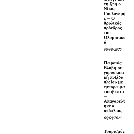
τη ζωή ο
Νίκος
Γουλανδρή
ς – Ο
θρυλικός
πρόεδρος
του
Ολυμπιακο
ύ
06/08/2026
Πειραιάς:
Βλάβη σε
γυροσκοπι
κή πυξίδα
πλοίου με
εμπορευμα
τοκιβώτια
–
Απαγορεύτ
ηκε ο
απόπλους
06/08/2026
Τουρισμός