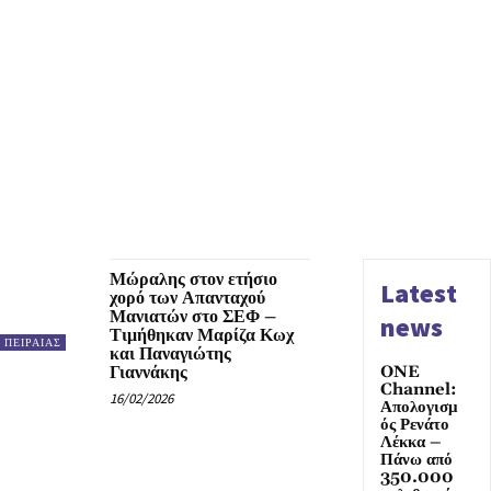
Μώραλης στον ετήσιο
Latest
χορό των Απανταχού
Μανιατών στο ΣΕΦ –
news
Τιμήθηκαν Μαρίζα Κωχ
ΠΕΙΡΑΙΑΣ
και Παναγιώτης
Γιαννάκης
ONE
Channel:
16/02/2026
Απολογισμ
ός Ρενάτο
Λέκκα –
Πάνω από
350.000