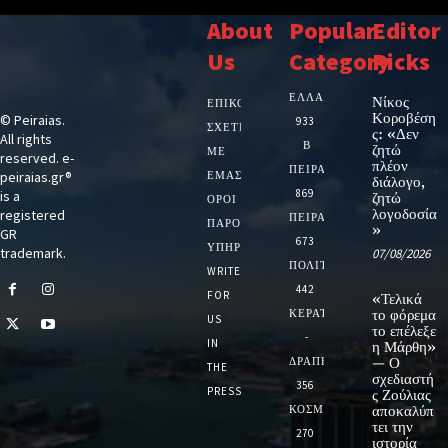
About
Popular
Editor
Us
Category
Picks
ΕΛΛΑΔΑ
Νίκος
ΕΠΙΚΟΙΝΩΝΙΑ
Κοροβέση
© Peiraias.
933
ΣΧΕΤΙΚΆ
ς: «Δεν
All rights
Β
ζητώ
ΜΕ
reserved. e-
πλέον
ΠΕΙΡΑΙΑ
peiraias.gr®
ΕΜΆΣ
διάλογο,
869
is a
ζητώ
ΌΡΟΙ
λογοδοσία
registered
ΠΕΙΡΑΙΑΣ
ΠΑΡΟΧΉΣ
»
GR
673
ΥΠΗΡΕΣΙΏΝ
trademark.
07/08/2026
ΠΟΛΙΤΙΚΗ
WRITE
442
FOR
«Τελικά
ΚΕΡΑΤΣΙΝΙ
το φόρεμα
US
το επέλεξε
-
IN
η Μάρθη»
ΔΡΑΠΕΤΣΩΝΑ
— Ο
THE
σχεδιαστή
356
PRESS
ς Ζούλιας
ΚΟΣΜΟΣ
αποκαλύπ
τει την
270
ιστορία