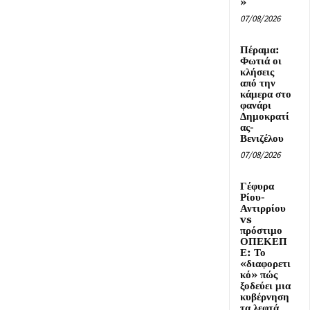
»
07/08/2026
Πέραμα:
Φωτιά οι
κλήσεις
από την
κάμερα στο
φανάρι
Δημοκρατί
ας-
Βενιζέλου
07/08/2026
Γέφυρα
Ρίου-
Αντιρρίου
vs
πρόστιμο
ΟΠΕΚΕΠ
Ε: Το
«διαφορετι
κό» πώς
ξοδεύει μια
κυβέρνηση
τα λεφτά