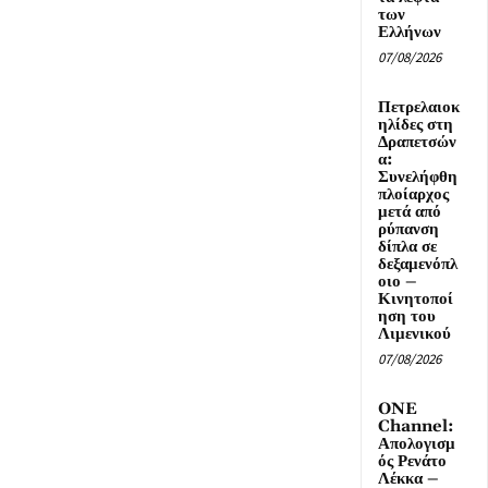
των
Ελλήνων
07/08/2026
Πετρελαιοκ
ηλίδες στη
Δραπετσών
α:
Συνελήφθη
πλοίαρχος
μετά από
ρύπανση
δίπλα σε
δεξαμενόπλ
οιο –
Κινητοποί
ηση του
Λιμενικού
07/08/2026
ONE
Channel:
Απολογισμ
ός Ρενάτο
Λέκκα –