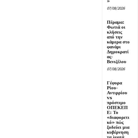
»
07/08/2026
Πέραμα:
Φωτιά οι
κλήσεις
από την
κάμερα στο
φανάρι
Δημοκρατί
ας-
Βενιζέλου
07/08/2026
Γέφυρα
Ρίου-
Αντιρρίου
vs
πρόστιμο
ΟΠΕΚΕΠ
Ε: Το
«διαφορετι
κό» πώς
ξοδεύει μια
κυβέρνηση
τα λεφτά