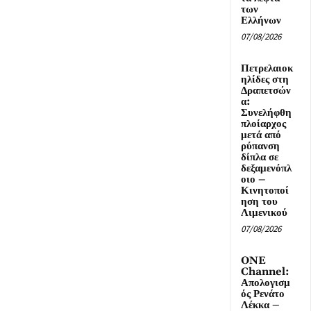
των
Ελλήνων
07/08/2026
Πετρελαιοκ
ηλίδες στη
Δραπετσών
α:
Συνελήφθη
πλοίαρχος
μετά από
ρύπανση
δίπλα σε
δεξαμενόπλ
οιο –
Κινητοποί
ηση του
Λιμενικού
07/08/2026
ONE
Channel:
Απολογισμ
ός Ρενάτο
Λέκκα –