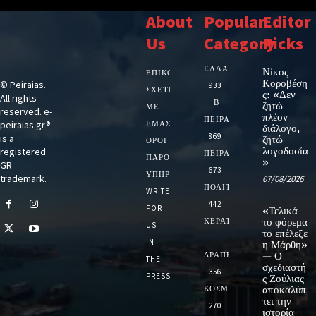
About
Popular
Editor
Us
Category
Picks
ΕΛΛΑΔΑ
Νίκος
ΕΠΙΚΟΙΝΩΝΙΑ
Κοροβέση
© Peiraias.
933
ΣΧΕΤΙΚΆ
ς: «Δεν
All rights
Β
ζητώ
ΜΕ
reserved. e-
πλέον
ΠΕΙΡΑΙΑ
peiraias.gr®
ΕΜΆΣ
διάλογο,
869
is a
ζητώ
ΌΡΟΙ
λογοδοσία
registered
ΠΕΙΡΑΙΑΣ
ΠΑΡΟΧΉΣ
»
GR
673
ΥΠΗΡΕΣΙΏΝ
trademark.
07/08/2026
ΠΟΛΙΤΙΚΗ
WRITE
442
FOR
«Τελικά
ΚΕΡΑΤΣΙΝΙ
το φόρεμα
US
το επέλεξε
-
IN
η Μάρθη»
ΔΡΑΠΕΤΣΩΝΑ
— Ο
THE
σχεδιαστή
356
PRESS
ς Ζούλιας
ΚΟΣΜΟΣ
αποκαλύπ
τει την
270
ιστορία