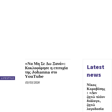
«Να Μη Σε Δω Ξανά»:
Latest
Κυκλοφόρησε η επιτυχία
της Johanna στο
news
YouTube
LIFESTYLE
03/03/2026
Νίκος
Κοροβέσης
: «Δεν
ζητώ πλέον
διάλογο,
ζητώ
λογοδοσία