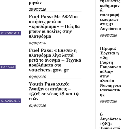
τηλεθεατές
μηνών
καθημεριν
29/07/2026
ά,
επιστροφή
Fuel Pass: Με ΑΦΜ οι
εκπομπών
αιτήσεις μετά το
στις 31
«κρασάρισμα» – Πώς θα
Αυγούστου
μπουν οι πολίτες στην
ΟΙΚΟΝΟΜΙΑ
06/08/2026
πλατφόρμα
07/04/2026
Πέραμα:
Fuel Pass: «Έπεσε» η
Έρχεται η
πλατφόρμα λίγα λεπτά
«2η
μετά το άνοιγμα – Τεχνικά
Γιορτή
προβλήματα στο
Γουρουνοπ
ΕΛΛΑΔΑ
vouchers. gov. gr
ούλας»
στην
06/04/2026
πλατεία
Youth Pass 2026:
Ναυπηγοεπ
Άνοιξαν οι αιτήσεις –
ισκευαστικ
150€ σε νέους 18 και 19
ής
ετών
06/08/2026
ΟΙΚΟΝΟΜΙΑ
01/04/2026
6
Αυγούστου
1983:
Έφυγε από