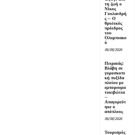
τη ζωή ο
Νίκος
Γουλανδρή
ς – Ο
θρυλικός
πρόεδρος
του
Ολυμπιακο
ύ
06/08/2026
Πειραιάς:
Βλάβη σε
γυροσκοπι
κή πυξίδα
πλοίου με
εμπορευμα
τοκιβώτια
–
Απαγορεύτ
ηκε ο
απόπλους
06/08/2026
Τουρισμός