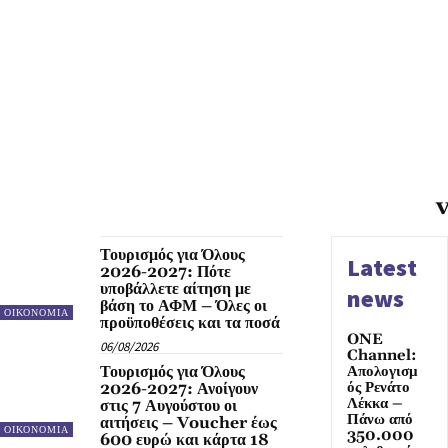
Τουρισμός για Όλους
Latest
2026-2027: Πότε
υποβάλλετε αίτηση με
news
βάση το ΑΦΜ – Όλες οι
ΟΙΚΟΝΟΜΙΑ
προϋποθέσεις και τα ποσά
ONE
06/08/2026
Channel:
Τουρισμός για Όλους
Απολογισμ
ός Ρενάτο
2026-2027: Ανοίγουν
Λέκκα –
στις 7 Αυγούστου οι
Πάνω από
αιτήσεις – Voucher έως
ΟΙΚΟΝΟΜΙΑ
350.000
600 ευρώ και κάρτα 18