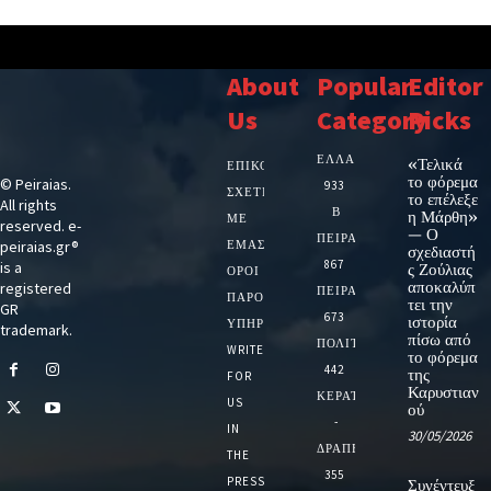
About
Popular
Editor
Us
Category
Picks
ΕΛΛΑΔΑ
«Τελικά
ΕΠΙΚΟΙΝΩΝΙΑ
το φόρεμα
© Peiraias.
933
ΣΧΕΤΙΚΆ
το επέλεξε
All rights
Β
η Μάρθη»
ΜΕ
reserved. e-
— Ο
ΠΕΙΡΑΙΑ
peiraias.gr®
ΕΜΆΣ
σχεδιαστή
867
is a
ς Ζούλιας
ΌΡΟΙ
αποκαλύπ
registered
ΠΕΙΡΑΙΑΣ
ΠΑΡΟΧΉΣ
τει την
GR
673
ιστορία
ΥΠΗΡΕΣΙΏΝ
trademark.
πίσω από
ΠΟΛΙΤΙΚΗ
WRITE
το φόρεμα
442
της
FOR
Καρυστιαν
ΚΕΡΑΤΣΙΝΙ
US
ού
-
IN
30/05/2026
ΔΡΑΠΕΤΣΩΝΑ
THE
355
PRESS
Συνέντευξ