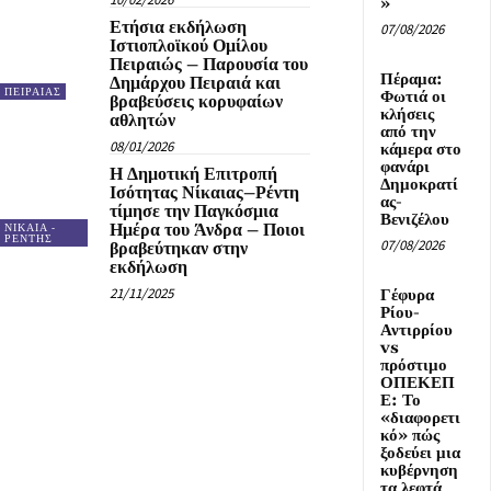
»
Ετήσια εκδήλωση
07/08/2026
Ιστιοπλοϊκού Ομίλου
Πειραιώς – Παρουσία του
Πέραμα:
Δημάρχου Πειραιά και
ΠΕΙΡΑΙΑΣ
Φωτιά οι
βραβεύσεις κορυφαίων
κλήσεις
αθλητών
από την
08/01/2026
κάμερα στο
φανάρι
Η Δημοτική Επιτροπή
Δημοκρατί
Ισότητας Νίκαιας–Ρέντη
ας-
τίμησε την Παγκόσμια
Βενιζέλου
Ημέρα του Άνδρα – Ποιοι
ΝΙΚΑΙΑ -
ΡΕΝΤΗΣ
07/08/2026
βραβεύτηκαν στην
εκδήλωση
21/11/2025
Γέφυρα
Ρίου-
Αντιρρίου
vs
πρόστιμο
ΟΠΕΚΕΠ
Ε: Το
«διαφορετι
κό» πώς
ξοδεύει μια
κυβέρνηση
τα λεφτά