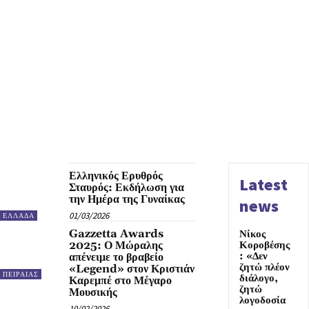
Ελληνικός Ερυθρός
Latest
Σταυρός: Εκδήλωση για
την Ημέρα της Γυναίκας
news
01/03/2026
ΕΛΛΑΔΑ
Gazzetta Awards
Νίκος
Κοροβέσης
2025: Ο Μώραλης
: «Δεν
απένειμε το βραβείο
ζητώ πλέον
«Legend» στον Κριστιάν
ΠΕΙΡΑΙΑΣ
διάλογο,
Καρεμπέ στο Μέγαρο
ζητώ
Μουσικής
λογοδοσία
10/02/2026