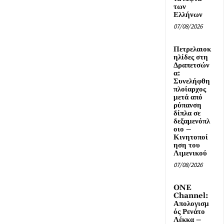
των
Ελλήνων
07/08/2026
Πετρελαιοκ
ηλίδες στη
Δραπετσών
α:
Συνελήφθη
πλοίαρχος
μετά από
ρύπανση
δίπλα σε
δεξαμενόπλ
οιο –
Κινητοποί
ηση του
Λιμενικού
07/08/2026
ONE
Channel:
Απολογισμ
ός Ρενάτο
Λέκκα –