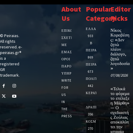
About
Popular
Editor
Us
Category
Picks
ΕΛΛΑΔΑ
Νίκος
ΕΠΙΚΟΙΝΩΝΙΑ
Κοροβέση
© Peiraias.
933
ΣΧΕΤΙΚΆ
ς: «Δεν
All rights
Β
ζητώ
ΜΕ
reserved. e-
πλέον
ΠΕΙΡΑΙΑ
peiraias.gr®
ΕΜΆΣ
διάλογο,
869
is a
ζητώ
ΌΡΟΙ
λογοδοσία
registered
ΠΕΙΡΑΙΑΣ
ΠΑΡΟΧΉΣ
»
GR
673
ΥΠΗΡΕΣΙΏΝ
trademark.
07/08/2026
ΠΟΛΙΤΙΚΗ
WRITE
442
FOR
«Τελικά
ΚΕΡΑΤΣΙΝΙ
το φόρεμα
US
το επέλεξε
-
IN
η Μάρθη»
ΔΡΑΠΕΤΣΩΝΑ
— Ο
THE
σχεδιαστή
356
PRESS
ς Ζούλιας
ΚΟΣΜΟΣ
αποκαλύπ
τει την
270
ιστορία