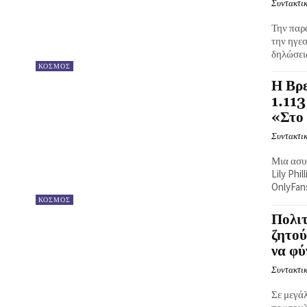
Συντακτικ
Την παρ
την ηγε
δηλώσεις
ΚΟΣΜΟΣ
Η Βρ
1.113
«Στο 
Συντακτικ
Μια ασυ
Lily Phi
OnlyFans
ΚΟΣΜΟΣ
Πολιτ
ζητού
να φύ
Συντακτικ
Σε μεγά