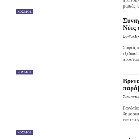
πρωτοκλ
βαθιάς π
ΚΟΣΜΟΣ
Συναγ
Νέες 
Συντακτικ
Σαφείς ο
εξέδωσε 
προστασί
ΚΟΣΜΟΣ
Βρετα
παράβ
Συντακτικ
Ραγδαίε
δημοσιε
έκπτωτου
ΚΟΣΜΟΣ