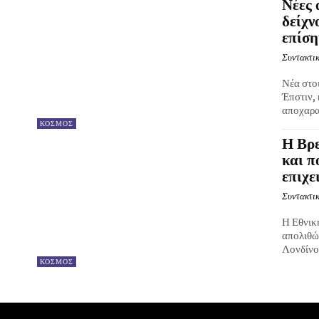
Νέες 
δείχν
επίσ
Συντακτικ
Νέα στο
Έπστιν,
αποχαρα
ΚΟΣΜΟΣ
Η Βρε
και π
επιχε
Συντακτικ
Η Εθνικ
απολιθώ
Λονδίνο,
ΚΟΣΜΟΣ