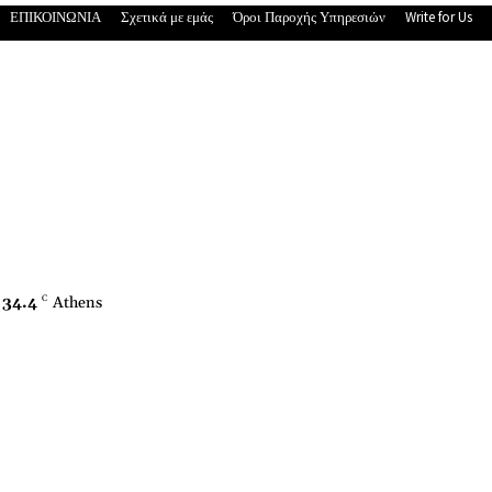
ΕΠΙΚΟΙΝΩΝΙΑ
Σχετικά με εμάς
Όροι Παροχής Υπηρεσιών
Write for Us
34.4
C
Athens