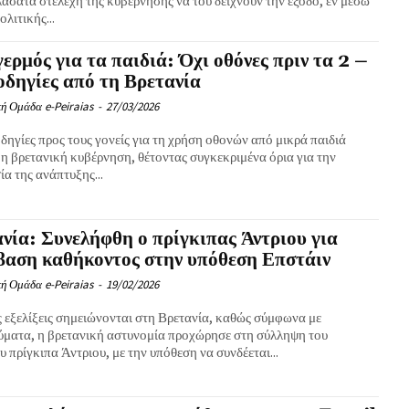
ασάτα στελέχη της κυβέρνησης να του δείχνουν την έξοδο, εν μέσω
ολιτικής...
ερμός για τα παιδιά: Όχι οθόνες πριν τα 2 –
οδηγίες από τη Βρετανία
ή Ομάδα e-Peiraias
-
27/03/2026
δηγίες προς τους γονείς για τη χρήση οθονών από μικρά παιδιά
η βρετανική κυβέρνηση, θέτοντας συγκεκριμένα όρια για την
α της ανάπτυξης...
νία: Συνελήφθη ο πρίγκιπας Άντριου για
αση καθήκοντος στην υπόθεση Επστάιν
ή Ομάδα e-Peiraias
-
19/02/2026
ς εξελίξεις σημειώνονται στη Βρετανία, καθώς σύμφωνα με
ύματα, η βρετανική αστυνομία προχώρησε στη σύλληψη του
 πρίγκιπα Άντριου, με την υπόθεση να συνδέεται...