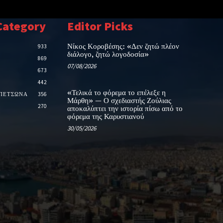
Category
Editor Picks
Νίκος Κοροβέσης: «Δεν ζητώ πλέον
933
διάλογο, ζητώ λογοδοσία»
869
07/08/2026
673
442
«Τελικά το φόρεμα το επέλεξε η
ΑΠΕΤΣΩΝΑ
356
Μάρθη» — Ο σχεδιαστής Ζούλιας
270
αποκαλύπτει την ιστορία πίσω από το
φόρεμα της Καρυστιανού
30/05/2026