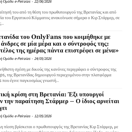
ή Ομάδα e-Peiraias
-
22/06/2026
αίτησή του από τη θέση του πρωθυπουργού της Βρετανίας και από
σία του Εργατικού Κόμματος ανακοίνωσε σήμερα ο Κιρ Στάρμερ, σε
...
ετανίδα του OnlyFans που κοιμήθηκε με
 άνδρες σε μία μέρα και ο σύντροφός της:
τέλος της ημέρας πάντα επιστρέφει σε μένα»
ή Ομάδα e-Peiraias
-
24/05/2026
νήθιστη σχέση με δικούς της κανόνες περιγράφει ο σύντροφος της
llips, της Βρετανίδας δημιουργού περιεχομένου στην πλατφόρμα
 που έγινε παγκοσμίως γνωστή...
ική κρίση στη Βρετανία: Έξι υπουργοί
ν την παραίτηση Στάρμερ – Ο ίδιος αρνείται
γει
ή Ομάδα e-Peiraias
-
12/05/2026
λη πίεση βρίσκεται ο πρωθυπουργός της Βρετανίας Κιρ Στάρμερ, με