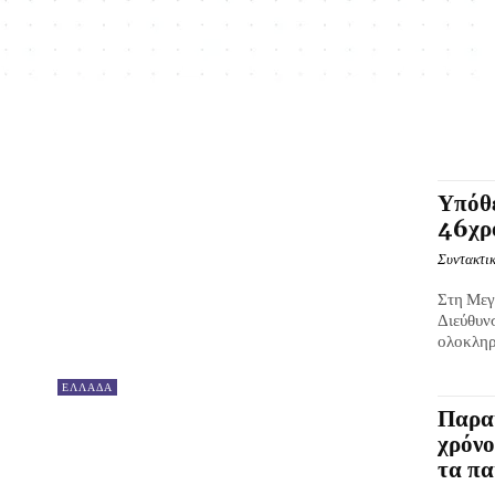
Υπόθ
46χρο
Συντακτικ
Στη Μεγ
Διεύθυν
ολοκληρώ
ΕΛΛΑΔΑ
Παρα
χρόνο
τα πα