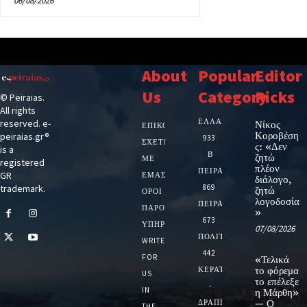
06/08/2026
About
Popular
Editor
Us
Category
Picks
© Peiraias.
All rights
ΕΛΛΑΔΑ
reserved. e-
Νίκος
ΕΠΙΚΟΙΝΩΝΙΑ
Κοροβέση
peiraias.gr®
933
ΣΧΕΤΙΚΆ
ς: «Δεν
is a
Β
ζητώ
ΜΕ
registered
πλέον
ΠΕΙΡΑΙΑ
GR
ΕΜΆΣ
διάλογο,
trademark.
869
ζητώ
ΌΡΟΙ
λογοδοσία
ΠΕΙΡΑΙΑΣ
ΠΑΡΟΧΉΣ
»
673
ΥΠΗΡΕΣΙΏΝ
07/08/2026
ΠΟΛΙΤΙΚΗ
WRITE
442
FOR
«Τελικά
ΚΕΡΑΤΣΙΝΙ
το φόρεμα
US
το επέλεξε
-
IN
η Μάρθη»
ΔΡΑΠΕΤΣΩΝΑ
— Ο
THE