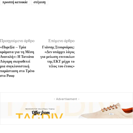
προσιτή κατοικία
στέγαση
Προηγούμενο άρθρο
Επόμενο άρθρο
«Πυρεξία – Τρία
Γιάννης Στουρνάρας:
οράματα για τη Μέση
«Δεν υπάρχει λόγος
Ανατολή»: Η Τατιάνα
για μείωση επιτοκίων
Λύγαρη σκηνοθετεί
της ΕΚΤ μέχρι το
μια συγκλονιστική
τέλος του έτους»
παράσταση στο Τρένο
στο Ρουφ
- Advertisement -