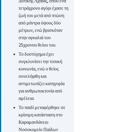
Δυτικής Αχαΐας, όπου ένα
τετράχρονο αγόρι έχασε τη
ζωή του μετά από πτώση
από μάντρα ύψους δύο
μέτρων, ενώ βρισκόταν
στην αγκαλιά του
25χρονου θείου του.
Το δυστύχημα έχει
συγκλονίσει την τοπική
κοινωνία, ενώ ο θείος
συνελήφθη και
αντιμετωπίζει κατηγορία
για ανθρωποκτονία από
αμέλεια.
Το παιδί μεταφέρθηκε σε
κρίσιμη κατάσταση στο
Καραμανδάνειο
Νοσοκομείο Παίδων