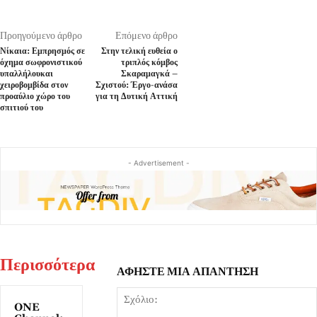
Προηγούμενο άρθρο
Επόμενο άρθρο
Νίκαια: Εμπρησμός σε
Στην τελική ευθεία ο
όχημα σωφρονιστικού
τριπλός κόμβος
υπαλλήλουκαι
Σκαραμαγκά –
χειροβομβίδα στον
Σχιστού: Έργο-ανάσα
προαύλιο χώρο του
για τη Δυτική Αττική
σπιτιού του
- Advertisement -
Περισσότερα
ΑΦΗΣΤΕ ΜΙΑ ΑΠΑΝΤΗΣΗ
ONE