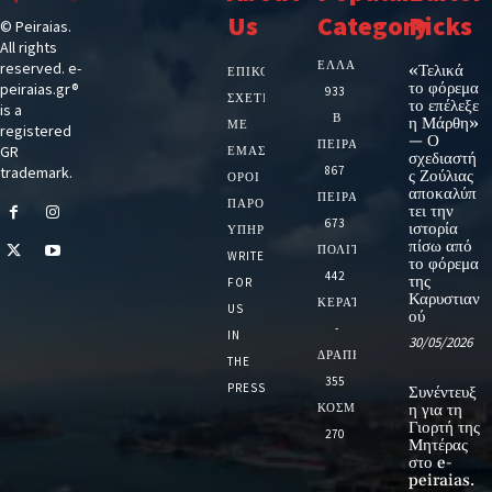
Us
Category
Picks
© Peiraias.
All rights
ΕΛΛΑΔΑ
reserved. e-
«Τελικά
ΕΠΙΚΟΙΝΩΝΙΑ
το φόρεμα
peiraias.gr®
933
ΣΧΕΤΙΚΆ
το επέλεξε
is a
Β
η Μάρθη»
ΜΕ
registered
— Ο
ΠΕΙΡΑΙΑ
GR
ΕΜΆΣ
σχεδιαστή
trademark.
867
ς Ζούλιας
ΌΡΟΙ
αποκαλύπ
ΠΕΙΡΑΙΑΣ
ΠΑΡΟΧΉΣ
τει την
673
ιστορία
ΥΠΗΡΕΣΙΏΝ
πίσω από
ΠΟΛΙΤΙΚΗ
WRITE
το φόρεμα
442
της
FOR
Καρυστιαν
ΚΕΡΑΤΣΙΝΙ
US
ού
-
IN
30/05/2026
ΔΡΑΠΕΤΣΩΝΑ
THE
355
PRESS
Συνέντευξ
ΚΟΣΜΟΣ
η για τη
Γιορτή της
270
Μητέρας
στο e-
peiraias.