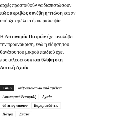
αρχές προσπαθούν να διαπιστώσουν
πώς ακριβώς συνέβη η πτώση
και αν
υπήρξε αμέλεια ή απερισκεψία.
Η
Αστυνομία Πατρών
έχει αναλάβει
την προανάκριση, ενώ η είδηση του
θανάτου του μικρού παιδιού έχει
προκαλέσει
σοκ και θλίψη στη
Δυτική Αχαΐα
.
TAGS
ανθρωποκτονία από αμέλεια
Αστυνομικό Ρεπορτάζ
Αχαΐα
θάνατος παιδιού
Καραμανδάνειο
Πάτρα
Σπάτα