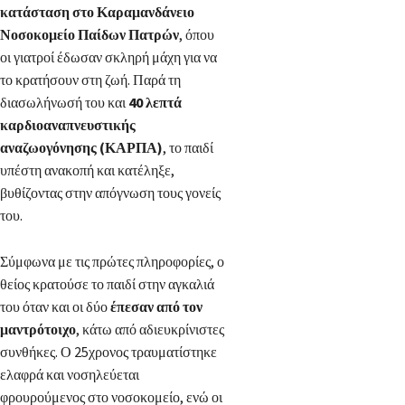
κατάσταση στο Καραμανδάνειο
Νοσοκομείο Παίδων Πατρών
, όπου
οι γιατροί έδωσαν σκληρή μάχη για να
το κρατήσουν στη ζωή. Παρά τη
διασωλήνωσή του και
40 λεπτά
καρδιοαναπνευστικής
αναζωογόνησης (ΚΑΡΠΑ)
, το παιδί
υπέστη ανακοπή και κατέληξε,
βυθίζοντας στην απόγνωση τους γονείς
του.
Σύμφωνα με τις πρώτες πληροφορίες, ο
θείος κρατούσε το παιδί στην αγκαλιά
του όταν και οι δύο
έπεσαν από τον
μαντρότοιχο
, κάτω από αδιευκρίνιστες
συνθήκες. Ο 25χρονος τραυματίστηκε
ελαφρά και νοσηλεύεται
φρουρούμενος στο νοσοκομείο, ενώ οι