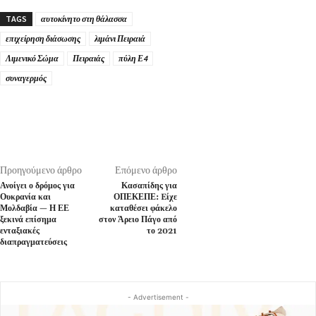
TAGS
αυτοκίνητο στη θάλασσα
επιχείρηση διάσωσης
λιμάνι Πειραιά
Λιμενικό Σώμα
Πειραιάς
πύλη Ε4
συναγερμός
Προηγούμενο άρθρο
Επόμενο άρθρο
Ανοίγει ο δρόμος για
Κασαπίδης για
Ουκρανία και
ΟΠΕΚΕΠΕ: Eίχε
Μολδαβία — Η ΕΕ
καταθέσει φάκελο
ξεκινά επίσημα
στον Άρειο Πάγο από
ενταξιακές
το 2021
διαπραγματεύσεις
- Advertisement -