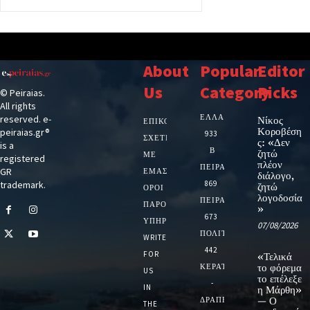
About
Popular
Editor
Us
Category
Picks
© Peiraias.
All rights
ΕΛΛΑΔΑ
reserved. e-
Νίκος
ΕΠΙΚΟΙΝΩΝΙΑ
Κοροβέση
peiraias.gr®
933
ΣΧΕΤΙΚΆ
ς: «Δεν
is a
Β
ζητώ
ΜΕ
registered
πλέον
ΠΕΙΡΑΙΑ
GR
ΕΜΆΣ
διάλογο,
trademark.
869
ζητώ
ΌΡΟΙ
λογοδοσία
ΠΕΙΡΑΙΑΣ
ΠΑΡΟΧΉΣ
»
673
ΥΠΗΡΕΣΙΏΝ
07/08/2026
ΠΟΛΙΤΙΚΗ
WRITE
442
FOR
«Τελικά
ΚΕΡΑΤΣΙΝΙ
το φόρεμα
US
το επέλεξε
-
IN
η Μάρθη»
ΔΡΑΠΕΤΣΩΝΑ
— Ο
THE