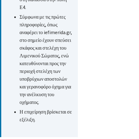
Ε4.
Σύμφωνα με τις πρώτες
πληροφορίες, όπως
αναφέρει το iefimerida.gr,
στο σημείο έχουν σπεύσει
σκάφος και στελέχη του
Λιμενικού Σώματος, ενώ
κατευθύνονται προς την
περιοχή στελέχη των
υποβρύχιων αποστολών
και γερανοφόρο όχημα για
την ανέλκυση του
οχήματος.
Η επιχείρηση βρίσκεται σε
εξέλιξη.