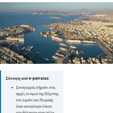
Σύνοψη από e-peiraias:
Συναγερμός σήμανε στις
αρχές το πρωί της Πέμπτης
στο λιμάνι του Πειραιά,
όταν αυτοκίνητο έπεσε
στη θάλασσα στην πύλη